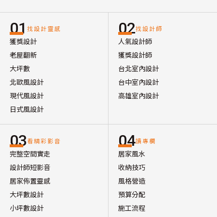
01
02
找設計靈感
找設計師
獲獎設計
人氣設計師
老屋翻新
獲獎設計師
大坪數
台北室內設計
北歐風設計
台中室內設計
現代風設計
高雄室內設計
日式風設計
03
04
看精彩影音
讀專欄
完整空間實走
居家風水
設計師短影音
收納技巧
居家佈置靈感
風格營造
大坪數設計
預算分配
小坪數設計
施工流程