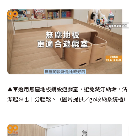
▲▼選用無塵地板鋪設遊戲室，避免藏汙納垢，清
潔起來也十分輕鬆。（圖片提供／go收納系統櫃）