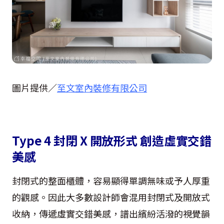
圖片提供／
至文室內裝修有限公司
Type 4 封閉 X 開放形式 創造虛實交錯
美感
封閉式的整面櫃體，容易顯得單調無味或予人厚重
的觀感。因此大多數設計師會混用封閉式及開放式
收納，傳遞虛實交錯美感，譜出繽紛活潑的視覺韻