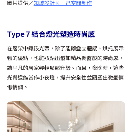
圖片提供／
知域設計×一己空間制作
Type 7 結合燈光塑造時尚感
在層架中鑲嵌光帶，除了能砌疊立體感、烘托展示
物的優點，也能妝點出猶如精品櫥窗般的時尚感，
讓平凡的居家輕輕鬆鬆升級。而且，夜晚時，這些
光帶還能當作小夜燈，提升安全性並圍塑出微暈慵
懶情調。