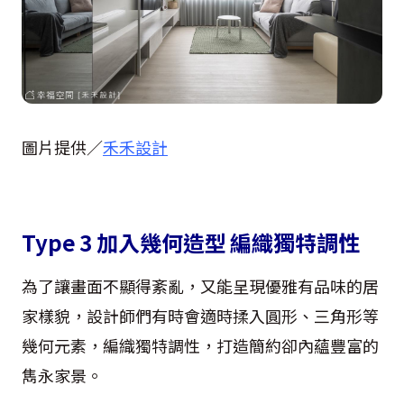
圖片提供／
禾禾設計
Type 3 加入幾何造型 編織獨特調性
為了讓畫面不顯得紊亂，又能呈現優雅有品味的居
家樣貌，設計師們有時會適時揉入圓形、三角形等
幾何元素，編織獨特調性，打造簡約卻內蘊豐富的
雋永家景。