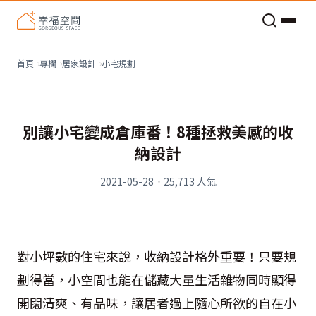
老屋預算分配與高 CP 值煥新術
看不見的居家風險和翻新關鍵
老屋預算分配與高 CP 值煥新術
小宅規劃
首頁
專欄
居家設計
別讓小宅變成倉庫番！8種拯救美感的收
納設計
2021-05-28
·
25,713
人氣
對小坪數的住宅來說，收納設計格外重要！只要規
劃得當，小空間也能在儲藏大量生活雜物同時顯得
開闊清爽、有品味，讓居者過上隨心所欲的自在小