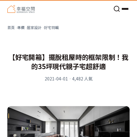
老屋預算分配與高 CP 值煥新術
看不見的居家風險和翻新關鍵
老屋預算分配與高 CP 值煥新術
好宅特輯
首頁
專欄
居家設計
【好宅開箱】擺脫租屋時的框架限制！我
的35坪現代親子宅超舒適
2021-04-01
·
4,482
人氣