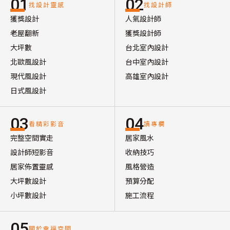
01
02
找設計靈感
找設計師
獲獎設計
人氣設計師
老屋翻新
獲獎設計師
大坪數
台北室內設計
北歐風設計
台中室內設計
現代風設計
高雄室內設計
日式風設計
03
04
看精彩影音
讀專欄
完整空間實走
居家風水
設計師短影音
收納技巧
居家佈置靈感
風格營造
大坪數設計
預算分配
小坪數設計
施工流程
05
關於幸福空間