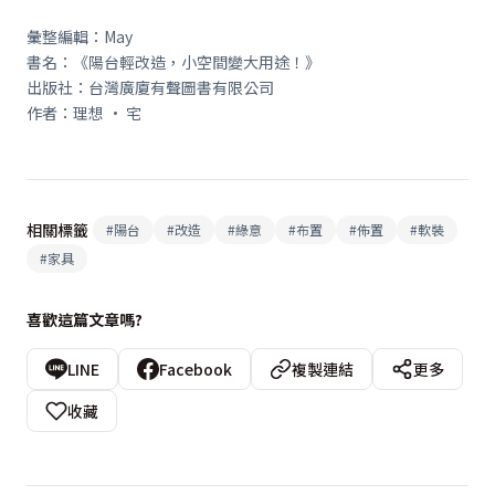
彙整編輯：May
書名：《陽台輕改造，小空間變大用途！》
出版社：台灣廣廈有聲圖書有限公司
作者：理想 · 宅
相關標籤
#
陽台
#
改造
#
綠意
#
布置
#
佈置
#
軟裝
#
家具
喜歡這篇文章嗎?
LINE
Facebook
複製連結
更多
收藏