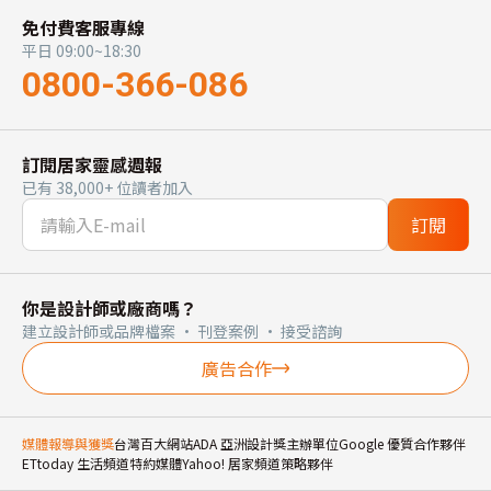
免付費客服專線
平日 09:00~18:30
0800-366-086
訂閱居家靈感週報
已有 38,000+ 位讀者加入
訂閱
你是設計師或廠商嗎？
建立設計師或品牌檔案 · 刊登案例 · 接受諮詢
廣告合作
媒體報導與獲獎
台灣百大網站
ADA 亞洲設計獎主辦單位
Google 優質合作夥伴
ETtoday 生活頻道特約媒體
Yahoo! 居家頻道策略夥伴