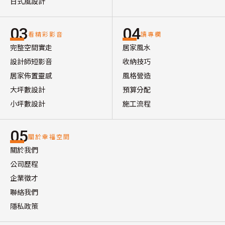
日式風設計
03
04
看精彩影音
讀專欄
完整空間實走
居家風水
設計師短影音
收納技巧
居家佈置靈感
風格營造
大坪數設計
預算分配
小坪數設計
施工流程
05
關於幸福空間
關於我們
公司歷程
企業徵才
聯絡我們
隱私政策