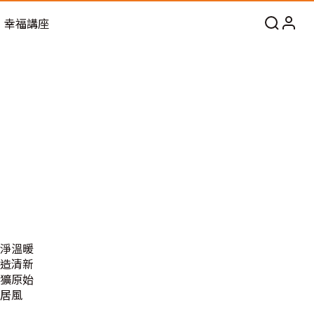
幸福講座
淨溫暖
造清新
獷原始
居風