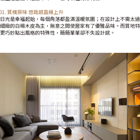
t 01. 質樸原味 悠哉感直線上升
日光是幸福起始，每個角落都盈滿溫暖氛圍；在設計上不需太過
細緻的白楊木皮為主，無意之間使居家有了優雅品味。而質地特
更巧妙點出風格的特殊性，簡簡單單卻不失設計感。