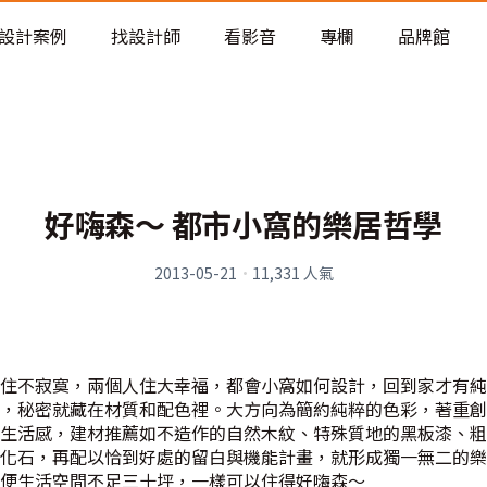
老屋預算分配與高 CP 值煥新術
設計案例
找設計師
看影音
專欄
品牌館
好嗨森～ 都市小窩的樂居哲學
2013-05-21
·
11,331
人氣
住不寂寞，兩個人住大幸福，都會小窩如何設計，回到家才有純
，秘密就藏在材質和配色裡。大方向為簡約純粹的色彩，著重創
生活感，建材推薦如不造作的自然木紋、特殊質地的黑板漆、粗
化石，再配以恰到好處的留白與機能計畫，就形成獨一無二的樂
便生活空間不足三十坪，一樣可以住得好嗨森～