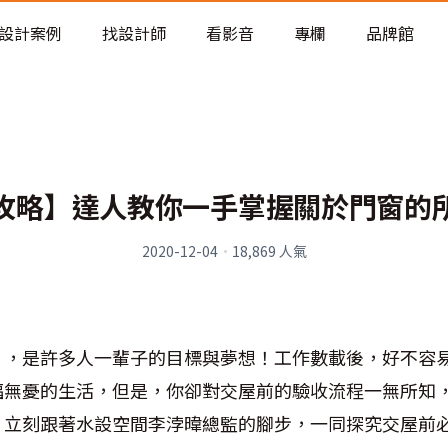
老屋預算分配與高 CP 值煥新術
設計案例
找設計師
看影音
專欄
品牌館
攻略】達人教你一手掌握關於門窗的
2020-12-04
·
18,869
人氣
」，是許多人一輩子的目標與夢想！工作數載後，好不容
福無憂的生活，但是，你卻對交屋前的驗收流程一無所知
？立刻跟著水設空間李浡暐總監的腳步，一同探究交屋前