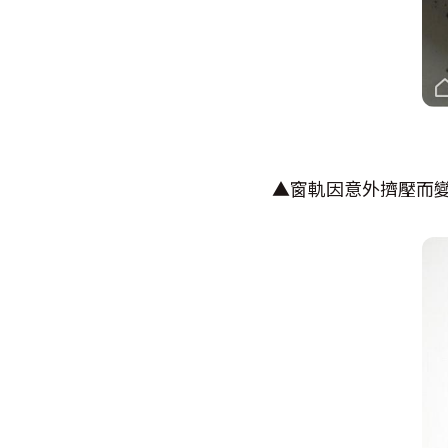
▲窗軌因意外擠壓而