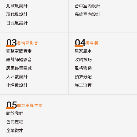
北歐風設計
台中室內設計
現代風設計
高雄室內設計
日式風設計
03
04
看精彩影音
讀專欄
完整空間實走
居家風水
設計師短影音
收納技巧
居家佈置靈感
風格營造
大坪數設計
預算分配
小坪數設計
施工流程
05
關於幸福空間
關於我們
公司歷程
企業徵才