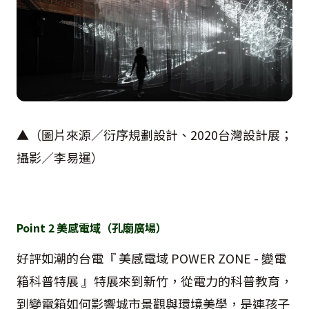
▲（圖片來源／衍序規劃設計、
2020
台灣設計展；
攝影／李易暹）
Point 2
美感電域（孔廟廣場）
好評如潮的台電『 美感電域
POWER ZONE -
變電
箱科普特展 』特展來到新竹，從電力的科普教育，
到變電箱如何影響城市景觀與環境美學，是連孩子