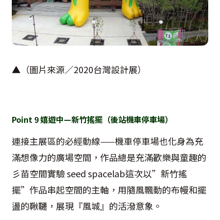
▲（圖片來源／
2020
台灣設計展）
Point 9
嬉遊中
—
新竹搖擺（後站機車停車場）
連接主展區的必經動線
——
機車停車場也化身為充
滿想像力的廣場空間，作品總是充滿歡樂與童趣的
彡苗空間實驗
seed spacelab
這次以
”
新竹搖
擺
”
作品串起空間的主軸，用隨風飄動的布幔和擺
盪的鞦韆，展現『風城』的活潑意象。