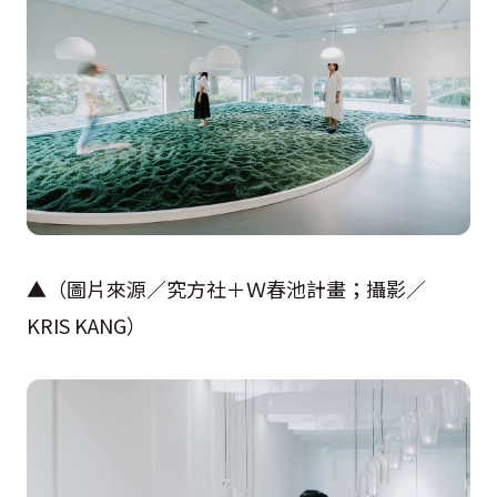
▲（圖片來源／究方社＋Ｗ春池計畫；攝影／
KRIS KANG
）