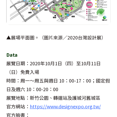
▲展場平面圖。（圖片來源／
2020
台灣設計展）
Data
展覽日期：
2020
年
10
月
1
日（四）至
10
月
11
日
（日）免費入場
時間：周一～周五與週日
10
：
00-17
：
00；
國定假
日及週六
10
：
00-20
：
00
展覽地點：新竹公園、轉運站及護城河舊城區
官方網站：
https://www.designexpo.org.tw/
官方臉書：