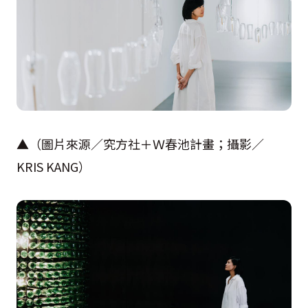
▲（圖片來源／究方社＋Ｗ春池計畫；攝影／
KRIS KANG
）