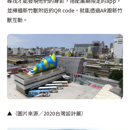
尋找才能發現他們的身影，搭配展期限定的
app
，
並掃描新竹獸附近的
QR code
，就能透過
AR
跟新竹
獸互動。
▲（圖片來源／
2020
台灣設計展）