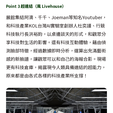
Point 3
超連結（風
Livehouse
）
展館集結阿滴、千千、
Joeman
等知名
Youtuber
，
和科技產業
KOL
台灣
AI
實驗室創辦人杜奕謹、行競
科技執行長洪裕鈞，以桌邊談天的形式，和觀眾分
享科技對生活的影響。還有科技互動體驗，藉由偵
測臉部特徵，經過數據即時分析，運算出充滿藝術
感的新臉譜，讓觀眾可以和自己的海報合影。現場
更有科技倉庫，揭露現今人類具備連結的超能力，
原來都是由各式各樣的科技產業所支撐！