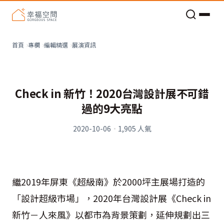
老屋預算分配與高 CP 值煥新術
看不見的居家風險和翻新關鍵
老屋預算分配與高 CP 值煥新術
展演資訊
首頁
專欄
編輯精選
Check in 新竹！2020台灣設計展不可錯
過的9大亮點
2020-10-06
·
1,905
人氣
繼
2019
年屏東《超級南》於
2000
坪主展場打造的
「設計超級市場」，
2020
年台灣設計展《
Check in
新竹－人來風》以都市為背景策劃，延伸規劃出三