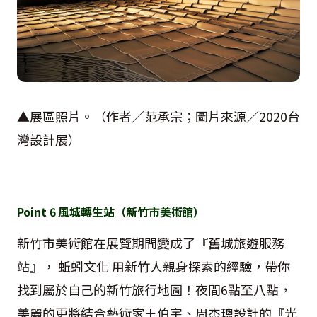
▲展區照片。（作者／范承宗；圖片來源／
2020
台
灣設計展）
Point
6
風城轉生站（新竹市美術館）
新竹市美術館在展覽期間變成了『舊城旅遊服務
站』， 蚯蚓文化 用新竹人親身探索的經驗，帶你
找到屬於自己的新竹旅行地圖！夜間
6
點至八點，
美麗的更將結合藝術家王伯宇、周杰璁設計的『光