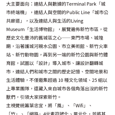
大主要面向：連結人與數據的
Terminal Park
「城
市終端機」，連結人與空間的
Public Line
「城市公
共廊道」，以及連結人與生活的
Living
Museum
「生活博物館」，展覽遍佈新竹市區，從
歷史文化豐沛的舊城區之心——東門市場、城隍
廟，沿著護城河親水公園、市立美術館、新竹火車
站、新竹動物園，再到另一端的新竹公園與新竹體
育館，試圖以「設計」導入城市、讓設計翻轉城
市，連結人們和城市之間的歷史記憶、空間地景和
生活體驗，不僅邀集超過
10
種文化領域、
25
組以
上專業團隊，還藏入來自城市各個角落出沒的新竹
獸們，引領大家探索新竹。
主視覺統籌葉忠宜，將「風」、「
Wifi
」、
「竹」、「網路」
4
元素符號化、單元化，並將其