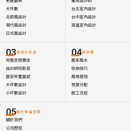
老屋翻新
獲獎設計師
大坪數
台北室內設計
北歐風設計
台中室內設計
現代風設計
高雄室內設計
日式風設計
03
04
看精彩影音
讀專欄
完整空間實走
居家風水
設計師短影音
收納技巧
居家佈置靈感
風格營造
大坪數設計
預算分配
小坪數設計
施工流程
05
關於幸福空間
關於我們
公司歷程