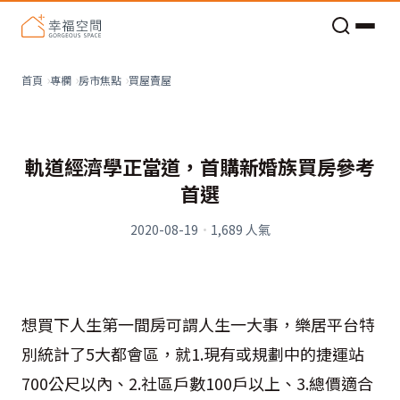
老屋預算分配與高 CP 值煥新術
看不見的居家風險和翻新關鍵
老屋預算分配與高 CP 值煥新術
買屋賣屋
首頁
專欄
房市焦點
軌道經濟學正當道，首購新婚族買房參考
首選
2020-08-19
·
1,689
人氣
想買下人生第一間房可謂人生一大事，樂居平台特
別統計了5大都會區，就1.現有或規劃中的捷運站
700公尺以內、2.社區戶數100戶以上、3.總價適合