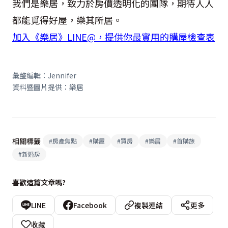
我們是樂居，致力於房價透明化的團隊，期待人人
都能覓得好屋，樂其所居。
加入《樂居》LINE@，提供你最實用的購屋檢查表
彙整編輯：Jennifer
資料暨圖片提供：樂居
相關標籤
#
房產焦點
#
購屋
#
買房
#
樂居
#
首購族
#
新婚房
喜歡這篇文章嗎?
LINE
Facebook
複製連結
更多
收藏