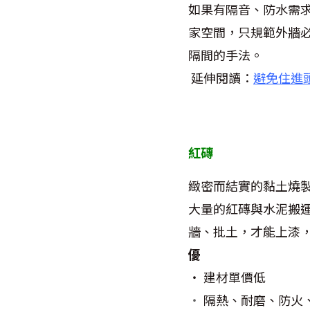
如果有隔音、防水需
家空間，只規範外牆
隔間的手法。
延伸閱讀：
避免住進
紅磚
緻密而結實的黏土燒
大量的紅磚與水泥搬
牆、批土，才能上漆
優
‧ 建材單價低
‧
隔熱、耐磨、防火