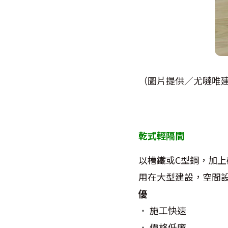
（圖片提供／尤噠唯
乾式輕隔間
以槽鐵或
C
型鋼，加上
用在大型建設，空間
優
‧
施工快速
‧
價格低廉