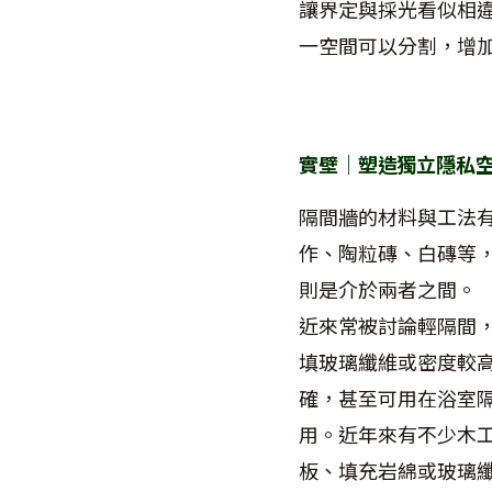
讓界定與採光看似相
一空間可以分割，增
實壁｜塑造獨立隱私空
隔間牆的材料與工法
作、陶粒磚、白磚等
則是介於兩者之間。
近來常被討論輕隔間
填玻璃纖維或密度較
確，甚至可用在浴室
用。近年來有不少木
板、填充岩綿或玻璃