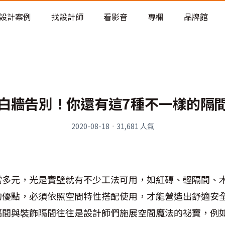
老屋預算分配與高 CP 值煥新術
設計案例
找設計師
看影音
專欄
品牌館
白牆告別！你還有這7種不一樣的隔
2020-08-18
·
31,681
人氣
當多元，光是實壁就有不少工法可用，如紅磚、輕隔間、
的優點，必須依照空間特性搭配使用，才能營造出舒適安
隔間與裝飾隔間往往是設計師們施展空間魔法的祕寶，例