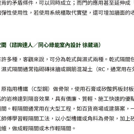
違背的矛盾條件，可以同時成立；而門的應用甚至延伸成
加彈性使用性，若使用系統櫃取代實壁，還可增加牆面的
間（諮詢達人／同心綠能室內設計 徐葳涵）
有許多種，客觀來說，可分為乾式與濕式兩種。乾式隔間
，濕式隔間通常指砌磚抹牆或鋼筋混凝土（
RC
，通常用在
，原指用槽鐵（
C
型鋼）做骨架，使用石膏或矽酸鈣板封板
高的岩棉達到隔音效果，具有價廉、質輕、施工快速的優
隔間。輕隔間通常用在大型工程，如百貨商場或建築案，
工師傅學習輕隔間工法，以小型槽鐵或角料為骨架，加上
纖維，做成輕隔間或木作輕隔間。