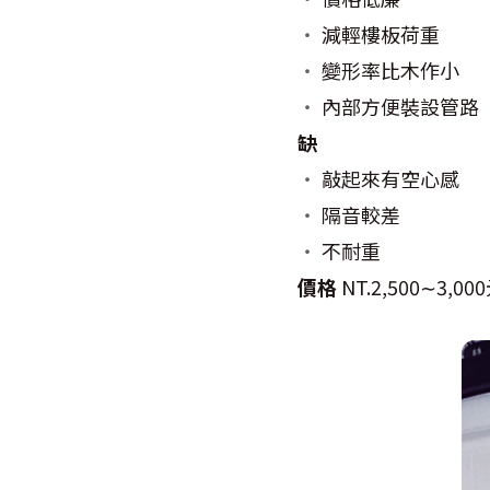
‧
減輕樓板荷重
‧
變形率比木作小
‧
內部方便裝設管路
缺
‧
敲起來有空心感
‧
隔音較差
‧
不耐重
價格
NT.2,500
∼
3,000