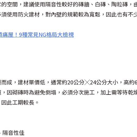
求的空間，建議使用隔音性較好的磚牆、白磚、陶粒磚，
必須使用防火建材，對內壁的規範較為寬鬆，因此也有不
頭痛屋！9種常見NG格局大檢視
製而成，建材單價低，通常約
20
公分╳
24
公分大小，高約
運，因砌磚時為避免倒塌，必須分次施工，加上需等待乾
，因此工期較長。
、隔音性佳