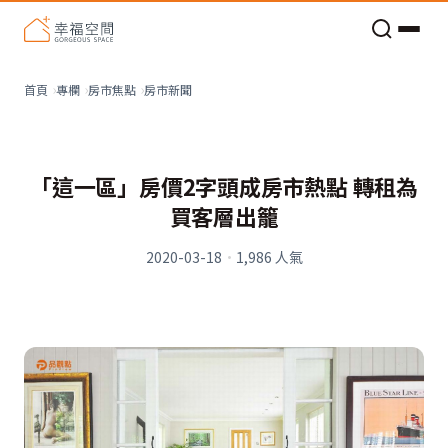
老屋預算分配與高 CP 值煥新術
房市新聞
首頁
專欄
房市焦點
「這一區」房價2字頭成房市熱點 轉租為
買客層出籠
2020-03-18
·
1,986
人氣