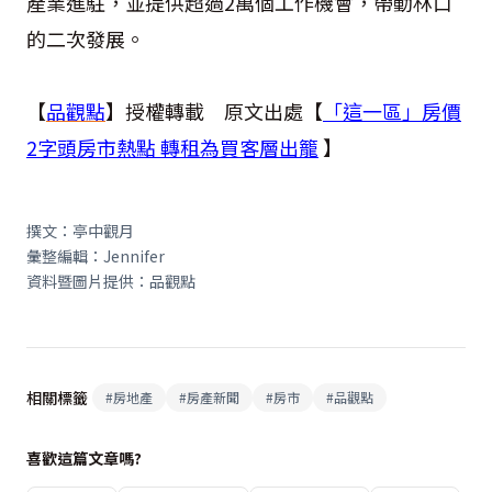
產業進駐，並提供超過2萬個工作機會，帶動林口
的二次發展。
【
品觀點
】授權轉載 原文出處【
「這一區」房價
2字頭房市熱點 轉租為買客層出籠
】
撰文：亭中觀月
彙整編輯：
Jennifer
資料暨圖片提供：品觀點
相關標籤
#
房地產
#
房產新聞
#
房市
#
品觀點
喜歡這篇文章嗎?