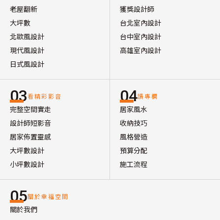
老屋翻新
獲獎設計師
大坪數
台北室內設計
北歐風設計
台中室內設計
現代風設計
高雄室內設計
日式風設計
03
04
看精彩影音
讀專欄
完整空間實走
居家風水
設計師短影音
收納技巧
居家佈置靈感
風格營造
大坪數設計
預算分配
小坪數設計
施工流程
05
關於幸福空間
關於我們