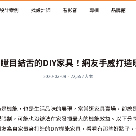
老屋預算分配與高 CP 值煥新術
設計案例
找設計師
看影音
專欄
品牌館
人瞠目結舌的DIY家具！網友手感打造
2020-03-09
·
22,552
人氣
僅是機能，也是生活品味的展現，常常逛家具賣場，卻總
限制，可能也沒辦法在家發揮最大的機能效益。以下分享自F
網友為自家量身打造的
DIY
機能家具，看看有那些好點子，