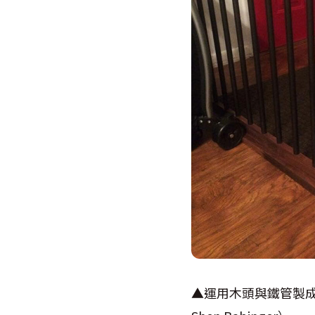
▲運用木頭與鐵管製