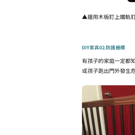
▲運用木板釘上鐵軌
DIY家具02.
防護柵欄
有孩子的家庭一定都
或孩子跑出門外發生