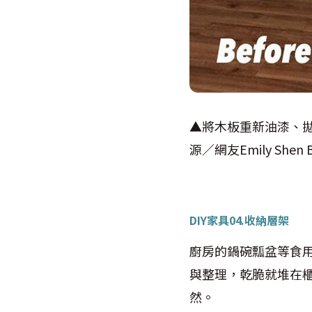
▲將木板重新油漆、
源／網友
‎Emily Shen 
DIY家具04.
收納層架
廚房的鍋碗瓢盆等食
與整理，乾脆就堆在
然。