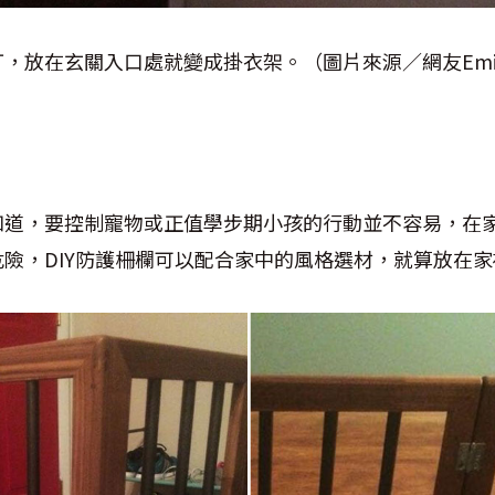
釘，放在玄關入口處就變成掛衣架。（圖片來源／網友
‎Em
知道，要控制寵物或正值學步期小孩的行動並不容易，在
危險，
DIY
防護柵欄可以配合家中的風格選材，就算放在家