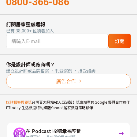
0800-366-086
訂閱居家靈感週報
已有 38,000+ 位讀者加入
訂閱
你是設計師或廠商嗎？
建立設計師或品牌檔案 · 刊登案例 · 接受諮詢
廣告合作
媒體報導與獲獎
台灣百大網站
ADA 亞洲設計獎主辦單位
Google 優質合作夥伴
ETtoday 生活頻道特約媒體
Yahoo! 居家頻道策略夥伴
在 Podcast 收聽幸福空間
每週更新 · 最熱門的居家話題