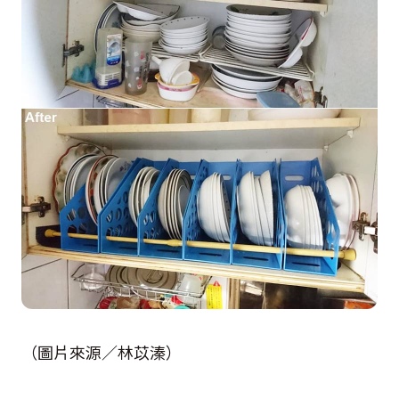
（圖片來源／林苡溱）