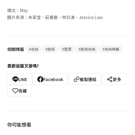
撰文：May
圖片來源：朱家宜、莊春惠、林苡溱、Jessica Liao
相關標籤
#
收納
#
廚房
#
整理
#
廚房收納
#
收納專輯
喜歡這篇文章嗎?
LINE
Facebook
複製連結
更多
收藏
你可能想看