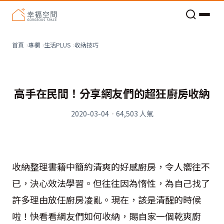
老屋預算分配與高 CP 值煥新術
收納技巧
首頁
專欄
生活PLUS
高手在民間！分享網友們的超狂廚房收納
2020-03-04
·
64,503
人氣
收納整理書籍中簡約清爽的好感廚房，令人嚮往不
已，決心效法學習。但往往因為惰性，為自己找了
許多理由放任廚房凌亂。現在，該是清醒的時候
啦！快看看網友們如何收納，賜自家一個乾爽廚