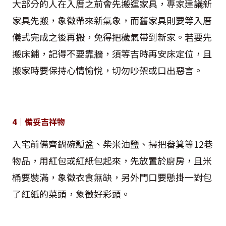
大部分的人在入厝之前會先搬運家具，專家建議新
家具先搬，象徵帶來新氣象，而舊家具則要等入厝
儀式完成之後再搬，免得把穢氣帶到新家。若要先
搬床鋪，記得不要靠牆，須等吉時再安床定位，且
搬家時要保持心情愉悅，切勿吵架或口出惡言。
4｜備妥吉祥物
入宅前備齊鍋碗瓢盆、柴米油鹽、掃把畚箕等12巷
物品，用紅包或紅紙包起來，先放置於廚房，且米
桶要裝滿，象徵衣食無缺，另外門口要懸掛一對包
了紅紙的菜頭，象徵好彩頭。