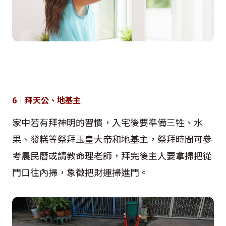
6｜拜天公、地基主
家中若有拜神明的習慣，入宅後要準備三牲、水
果、發糕等祭拜玉皇大帝和地基主，祭拜時間可參
考農民曆或請教命理老師，拜完後主人要拿掃把從
門口往內掃，象徵把財運掃進門。