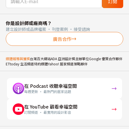
訂閱
你是設計師或廠商嗎？
建立設計師或品牌檔案 · 刊登案例 · 接受諮詢
廣告合作
媒體報導與獲獎
台灣百大網站
ADA 亞洲設計獎主辦單位
Google 優質合作夥伴
ETtoday 生活頻道特約媒體
Yahoo! 居家頻道策略夥伴
在 Podcast 收聽幸福空間
每週更新 · 最熱門的居家話題
在 YouTube 觀看幸福空間
訂閱頻道 · 最實用的設計影音