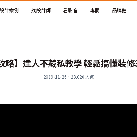
老屋預算分配與高 CP 值煥新術
設計案例
找設計師
看影音
專欄
品牌館
攻略】達人不藏私教學 輕鬆搞懂裝修
2019-11-26
·
23,020
人氣