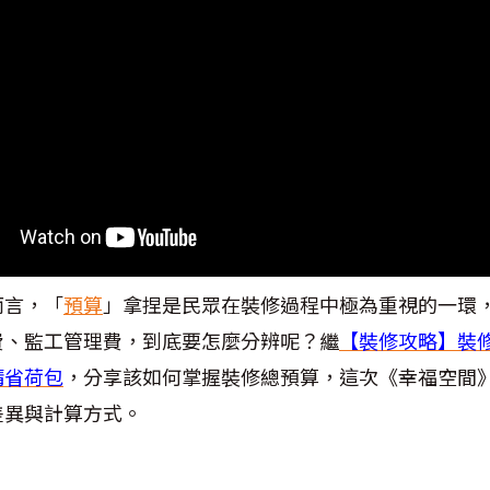
而言，「
預算
」拿捏是民眾在裝修過程中極為重視的一環
費、監工管理費，到底要怎麼分辨呢？繼
【裝修攻略】裝
精省荷包
，分享該如何掌握裝修總預算，這次《幸福空間
差異與計算方式。