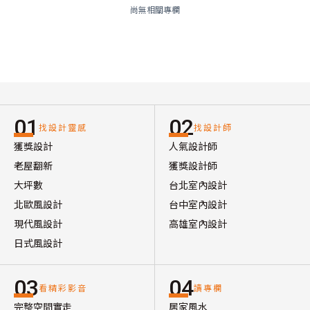
尚無相關專欄
01
02
找設計靈感
找設計師
獲獎設計
人氣設計師
老屋翻新
獲獎設計師
大坪數
台北室內設計
北歐風設計
台中室內設計
現代風設計
高雄室內設計
日式風設計
03
04
看精彩影音
讀專欄
完整空間實走
居家風水