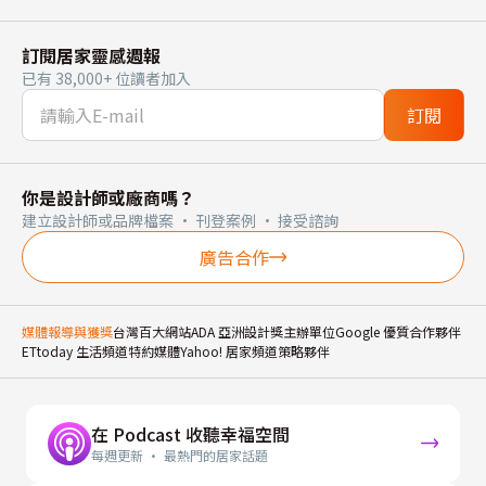
訂閱居家靈感週報
已有 38,000+ 位讀者加入
訂閱
你是設計師或廠商嗎？
建立設計師或品牌檔案 · 刊登案例 · 接受諮詢
廣告合作
媒體報導與獲獎
台灣百大網站
ADA 亞洲設計獎主辦單位
Google 優質合作夥伴
ETtoday 生活頻道特約媒體
Yahoo! 居家頻道策略夥伴
在 Podcast 收聽幸福空間
每週更新 · 最熱門的居家話題