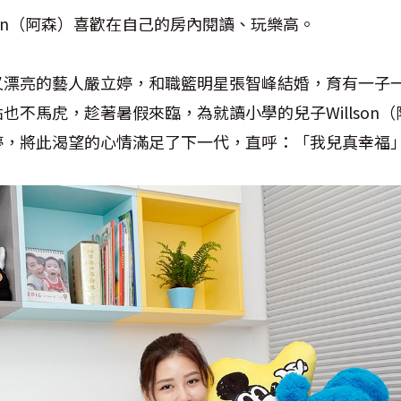
son（阿森）喜歡在自己的房內閱讀、玩樂高。
又漂亮的藝人嚴立婷，和職籃明星張智峰結婚，育有一子
點也不馬虎，趁著暑假來臨，為就讀小學的兒子
Willson
（
婷，將此渴望的心情滿足了下一代，直呼：「我兒真幸福