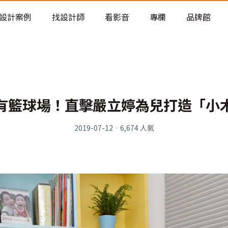
老屋預算分配與高 CP 值煥新術
設計案例
找設計師
看影音
專欄
品牌館
有籃球場！直擊嚴立婷為兒打造「小
2019-07-12
·
6,674
人氣