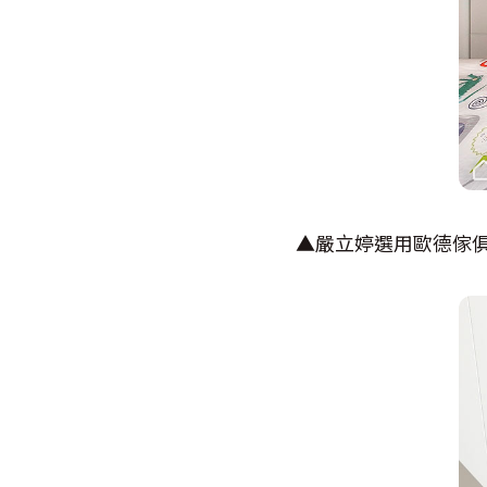
▲嚴立婷選用歐德傢