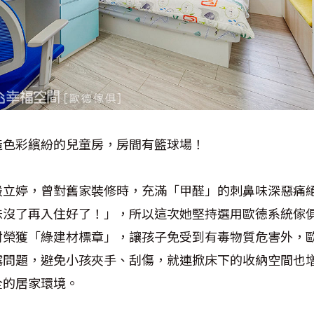
造色彩繽紛的兒童房，房間有籃球場！
嚴立婷，曾對舊家裝修時，充滿「甲醛」的刺鼻味深惡痛
味沒了再入住好了
！
」，所以這次她堅持選用歐德系統傢
材榮獲「綠建材標章」，讓孩子免受到有毒物質危害外，
露問題，避免小孩夾手、刮傷，就連掀床下的收納空間也
全的居家環境。