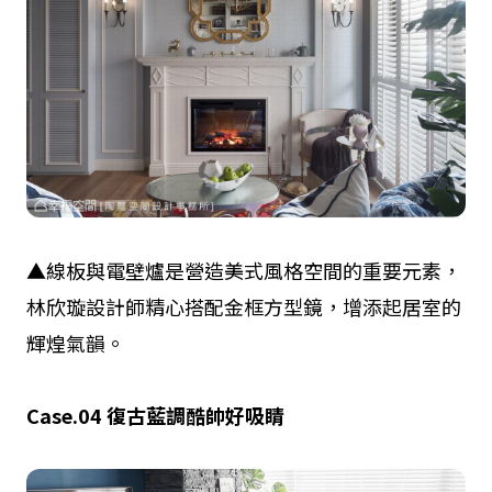
▲線板與電壁爐是營造美式風格空間的重要元素，
林欣璇設計師精心搭配金框方型鏡，增添起居室的
輝煌氣韻。
Case.04
復古藍調
酷帥好吸睛