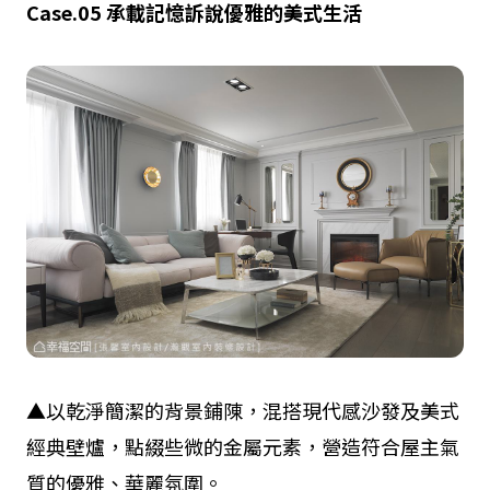
Case.05
承載記憶
訴說優雅的美式生活
▲以乾淨簡潔的背景鋪陳，混搭現代感沙發及美式
經典壁爐，點綴些微的金屬元素，營造符合屋主氣
質的優雅、華麗氛圍。