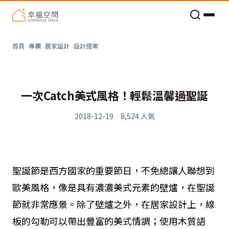
老屋預算分配與高 CP 值煥新術
設計提案
首頁
專欄
居家設計
一次Catch美式風格！輕鬆溫馨過聖誕
2018-12-19
·
8,524
人氣
聖誕節是西方國家的重要節日，不免總讓人聯想到
歐美風格，像是具有濃濃美式元素的壁爐，在聖誕
節就非常應景。除了壁爐之外，在居家設計上，線
板的勾勒可以帶出豐富的美式情調；使用木質語