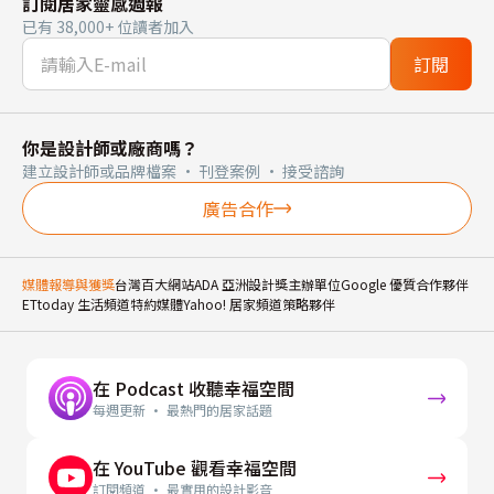
訂閱居家靈感週報
已有 38,000+ 位讀者加入
訂閱
你是設計師或廠商嗎？
建立設計師或品牌檔案 · 刊登案例 · 接受諮詢
廣告合作
媒體報導與獲獎
台灣百大網站
ADA 亞洲設計獎主辦單位
Google 優質合作夥伴
ETtoday 生活頻道特約媒體
Yahoo! 居家頻道策略夥伴
在 Podcast 收聽幸福空間
每週更新 · 最熱門的居家話題
在 YouTube 觀看幸福空間
訂閱頻道 · 最實用的設計影音