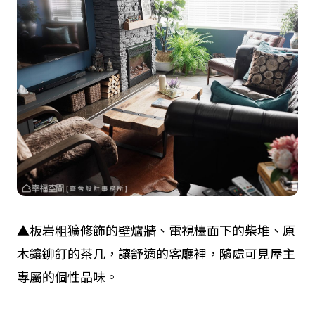
▲板岩粗獷修飾的壁爐牆、電視檯面下的柴堆、原
木鑲鉚釘的茶几，讓舒適的客廳裡，隨處可見屋主
專屬的個性品味。