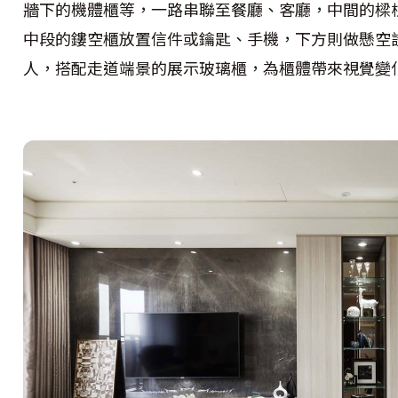
牆下的機體櫃等，一路串聯至餐廳、客廳，中間的樑
中段的鏤空櫃放置信件或鑰匙、手機，下方則做懸空
人，搭配走道端景的展示玻璃櫃，為櫃體帶來視覺變