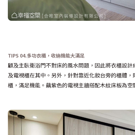
TIPS
04.
多功衣櫃，收納機能大滿足
顧及主臥衛浴門不對床的風水問題，因此將衣櫃設計
及電視櫃在其中。另外，針對靠近化妝台旁的櫃體，
櫃，滿足機能。藕紫色的電視主牆搭配木紋床板為空