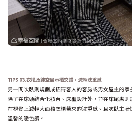
TIPS
03.
衣櫃及鏤空展示櫃交錯，減輕沈重感
另一間次臥則規劃成招待客人的客房或男女屋主的家
除了在床頭結合化妝台、床櫃設計外，並在床尾處則
在視覺上減輕大面積衣櫃帶來的沈重感。且次臥主牆
溫馨的暖色調。