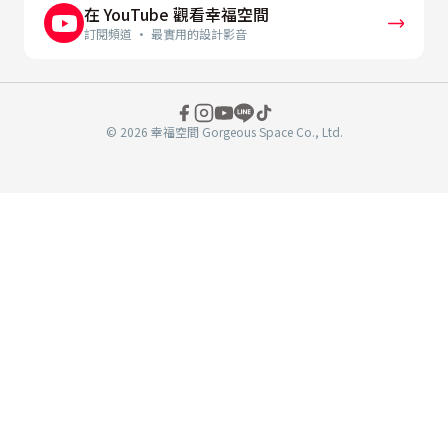
在 YouTube 觀看幸福空間
訂閱頻道 · 最實用的設計影音
© 2026 幸福空間 Gorgeous Space Co., Ltd.
分
享
至
book
WeChat
複製連結