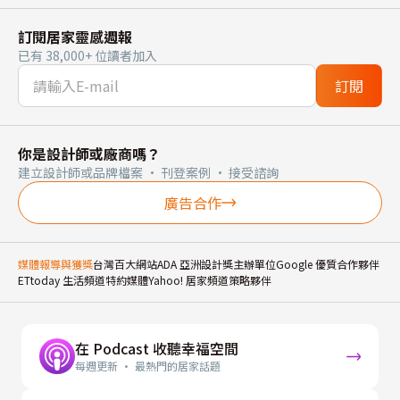
訂閱居家靈感週報
已有 38,000+ 位讀者加入
訂閱
你是設計師或廠商嗎？
建立設計師或品牌檔案 · 刊登案例 · 接受諮詢
廣告合作
媒體報導與獲獎
台灣百大網站
ADA 亞洲設計獎主辦單位
Google 優質合作夥伴
ETtoday 生活頻道特約媒體
Yahoo! 居家頻道策略夥伴
在 Podcast 收聽幸福空間
每週更新 · 最熱門的居家話題