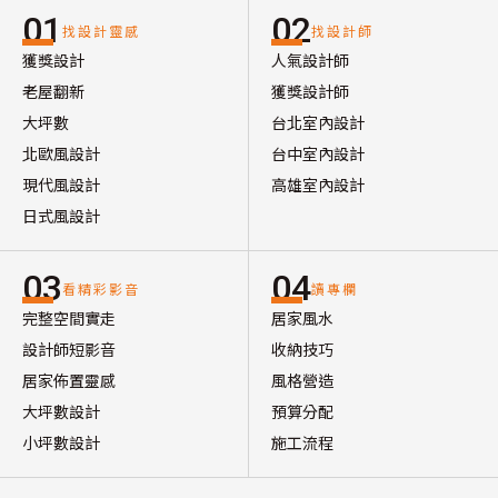
01
02
找設計靈感
找設計師
獲獎設計
人氣設計師
老屋翻新
獲獎設計師
大坪數
台北室內設計
北歐風設計
台中室內設計
現代風設計
高雄室內設計
日式風設計
03
04
看精彩影音
讀專欄
完整空間實走
居家風水
設計師短影音
收納技巧
居家佈置靈感
風格營造
大坪數設計
預算分配
小坪數設計
施工流程