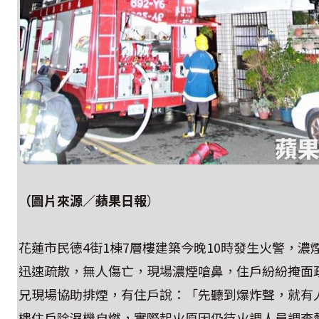
（圖片來源／
蘋果日報
）
花蓮市民德4街1棟7層樓建築今晚10時發生火警，濃
迅速疏散，無人傷亡，現場濃煙嗆鼻，住戶紛紛掩面
兄現場協助排煙，有住戶說：「先聽到爆炸聲，就有
樓住戶除濕機自燃，實際起火原因仍待火調人員調查