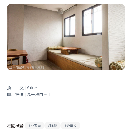
撰 文 | Yukie
圖片提供 | 高千穗白洲土
相關標籤
#
小家電
#
除濕
#
分享文