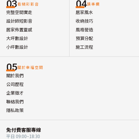
03
04
看精彩影音
讀專欄
完整空間實走
居家風水
設計師短影音
收納技巧
居家佈置靈感
風格營造
大坪數設計
預算分配
小坪數設計
施工流程
05
關於幸福空間
關於我們
公司歷程
企業徵才
聯絡我們
隱私政策
免付費客服專線
平日 09:00~18:30