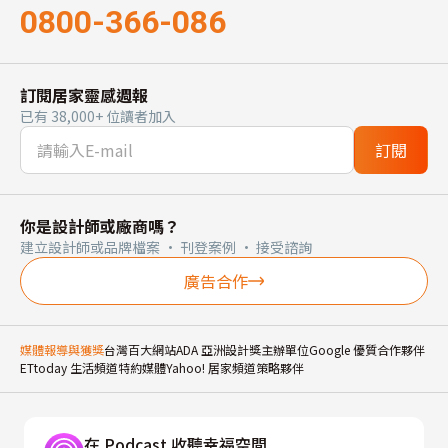
0800-366-086
訂閱居家靈感週報
已有 38,000+ 位讀者加入
訂閱
你是設計師或廠商嗎？
建立設計師或品牌檔案 · 刊登案例 · 接受諮詢
廣告合作
媒體報導與獲獎
台灣百大網站
ADA 亞洲設計獎主辦單位
Google 優質合作夥伴
ETtoday 生活頻道特約媒體
Yahoo! 居家頻道策略夥伴
在 Podcast 收聽幸福空間