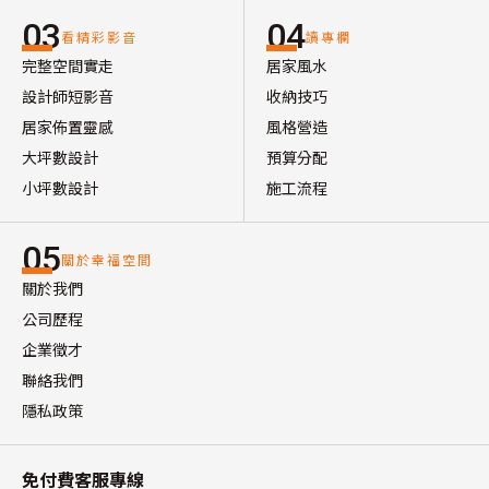
03
04
看精彩影音
讀專欄
完整空間實走
居家風水
設計師短影音
收納技巧
居家佈置靈感
風格營造
大坪數設計
預算分配
小坪數設計
施工流程
05
關於幸福空間
關於我們
公司歷程
企業徵才
聯絡我們
隱私政策
免付費客服專線