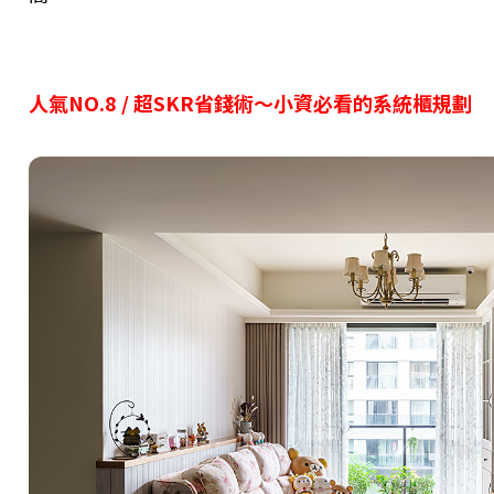
人氣NO.8 / 超SKR省錢術〜小資必看的系統櫃規劃