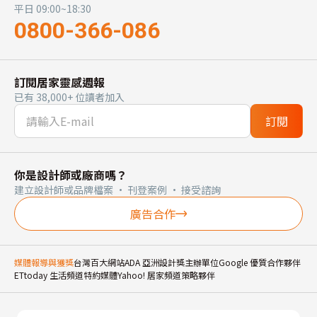
平日 09:00~18:30
0800-366-086
訂閱居家靈感週報
已有 38,000+ 位讀者加入
訂閱
你是設計師或廠商嗎？
建立設計師或品牌檔案 · 刊登案例 · 接受諮詢
廣告合作
媒體報導與獲獎
台灣百大網站
ADA 亞洲設計獎主辦單位
Google 優質合作夥伴
ETtoday 生活頻道特約媒體
Yahoo! 居家頻道策略夥伴