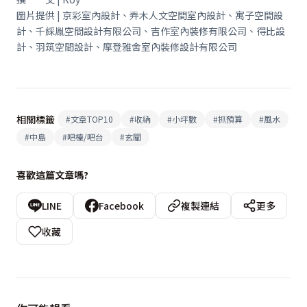
圖片提供 | 京彩室內設計、弄木人文空間室內設計、寓子空間設
計、千綵胤空間設計有限公司、吉作室內裝修有限公司、得比設
計、羽筑空間設計、摩登雅舍室內裝修設計有限公司
相關標籤
#
文章TOP10
#
收納
#
小坪數
#
抓預算
#
風水
#
中島
#
吧檯/吧台
#
玄關
喜歡這篇文章嗎?
LINE
Facebook
複製連結
更多
收藏