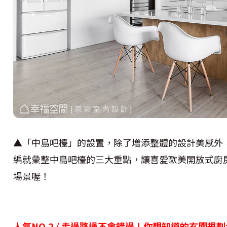
▲「中島吧檯」的設置，除了增添整體的設計美感外
編就彙整中島吧檯的三大重點，讓喜愛歐美開放式廚
場景喔！
人氣NO.2 / 走過路過不會錯過！你想知道的玄關規