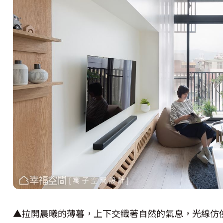
▲拉開晨曦的薄暮，上下交織著自然的氣息，光線仿