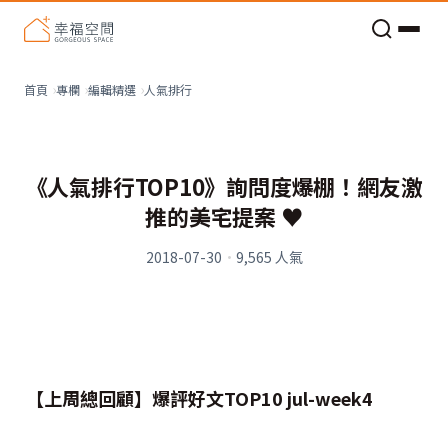
老屋預算分配與高 CP 值煥新術
看不見的居家風險和翻新關鍵
老屋預算分配與高 CP 值煥新術
人氣排行
首頁
專欄
編輯精選
《人氣排行TOP10》詢問度爆棚！網友激
推的美宅提案 ♥
2018-07-30
·
9,565
人氣
【上周總回顧】爆評好文TOP10 jul-week4