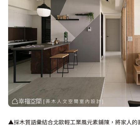
▲採木質語彙結合北歐輕工業風元素鋪陳，將家人的