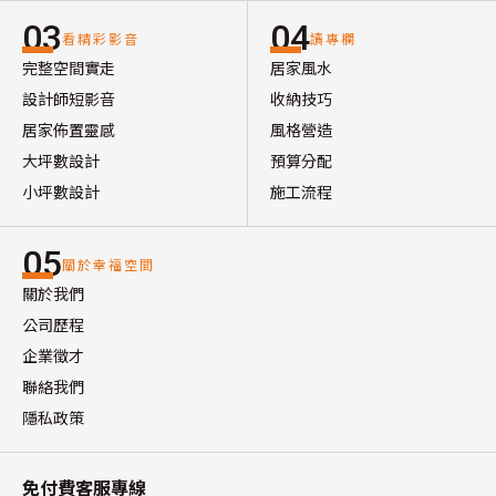
03
04
看精彩影音
讀專欄
完整空間實走
居家風水
設計師短影音
收納技巧
居家佈置靈感
風格營造
大坪數設計
預算分配
小坪數設計
施工流程
05
關於幸福空間
關於我們
公司歷程
企業徵才
聯絡我們
隱私政策
免付費客服專線