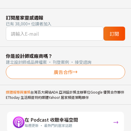
訂閱居家靈感週報
已有 38,000+ 位讀者加入
訂閱
你是設計師或廠商嗎？
建立設計師或品牌檔案 · 刊登案例 · 接受諮詢
廣告合作
媒體報導與獲獎
台灣百大網站
ADA 亞洲設計獎主辦單位
Google 優質合作夥伴
ETtoday 生活頻道特約媒體
Yahoo! 居家頻道策略夥伴
在 Podcast 收聽幸福空間
每週更新 · 最熱門的居家話題