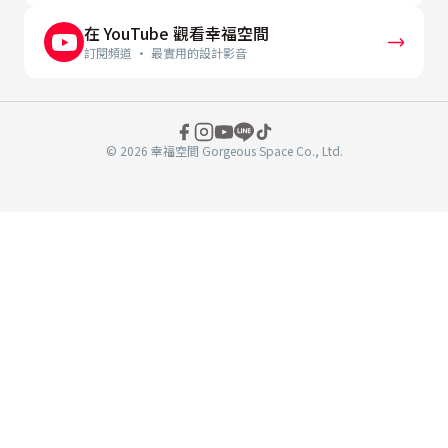
在 YouTube 觀看幸福空間
訂閱頻道 · 最實用的設計影音
© 2026 幸福空間 Gorgeous Space Co., Ltd.
分
享
至
book
WeChat
複製連結