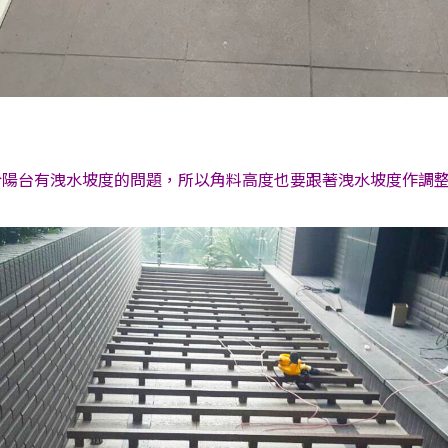
於陽台有洩水坡度的問題，所以角料高度也要跟著洩水坡度作調