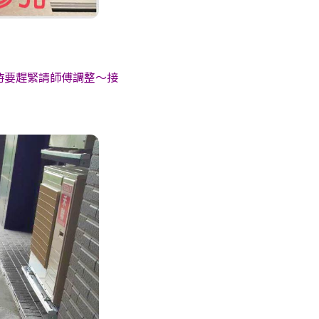
時要趕緊請師傅調整〜接