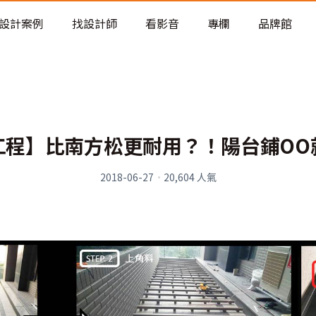
老屋預算分配與高 CP 值煥新術
設計案例
找設計師
看影音
專欄
品牌館
工程】比南方松更耐用？！陽台鋪OO
2018-06-27
·
20,604
人氣