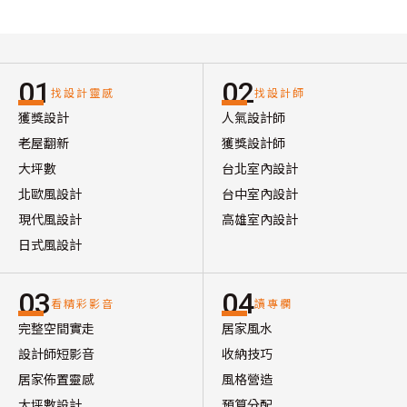
01
02
找設計靈感
找設計師
獲獎設計
人氣設計師
老屋翻新
獲獎設計師
大坪數
台北室內設計
北歐風設計
台中室內設計
現代風設計
高雄室內設計
日式風設計
03
04
看精彩影音
讀專欄
完整空間實走
居家風水
設計師短影音
收納技巧
居家佈置靈感
風格營造
大坪數設計
預算分配