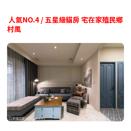
人氣NO.4 / 五星級貓房 宅在家殖民鄉
村風