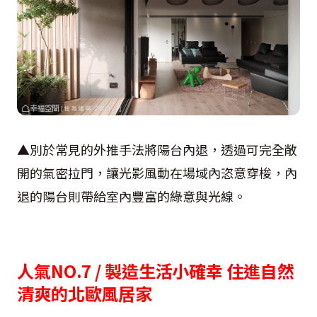
▲別於常見的外推手法將陽台內退，透過可完全敞
開的氣密拉門，讓光影風動在場域內恣意穿梭，內
退的陽台則帶給室內豐富的綠意與光線。
人氣NO.7 / 製造生活小確幸 住進自然
清爽的北歐風居家