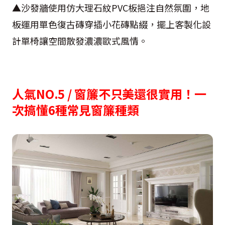
▲沙發牆使用仿大理石紋PVC板挹注自然氛圍，地
板運用單色復古磚穿插小花磚點綴，擺上客製化設
計單椅讓空間散發濃濃歐式風情。
人氣NO.5 /
窗簾不只美還很實用！一
次搞懂6種常見窗簾種類