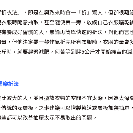
寒折衣法」，即是在興致來時會一「折」驚人，但卻很難
選衣服時隨意抽取，甚至隨便丟一旁，放縱自己衣服曬乾
沒有養成好習慣的人，無論再簡單快速的折法，對他而言
的量，但他決定要一鼓作氣折完所有衣服時，衣服的量會
公斤時，就要趕緊減肥，何苦等到胖5公斤才開始痛苦的減
疊疊樂折法
度比較大的人，並且擺放衣物的空間不宜太深，因為太深
是傳統的深層板，之琳建議可以增製軌道或層板加裝抽屜
這些都可以改善抽屜太深不易取出的問題。