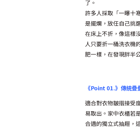
了。
許多人採取「一曝十
是擺爛，放任自己挑
在床上不折，像這樣
人只要折一桶洗衣機
肥一樣，在發現胖半
《Point 01.》傳統
適合對衣物皺摺接受
易取出。家中衣櫃若
合適的獨立式抽屜，