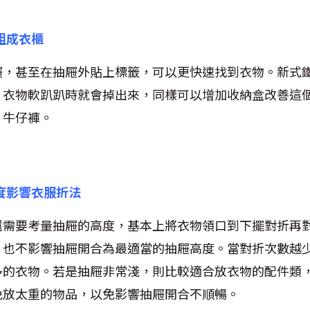
拼組成衣櫃
屜，甚至在抽屜外貼上標籤，可以更快速找到衣物。新式
，衣物軟趴趴時就會掉出來，同樣可以增加收納盒改善這
：牛仔褲。
屜高度影響衣服折法
還需要考量抽屜的高度，基本上將衣物領口到下擺對折再
，也不影響抽屜開合為最適當的抽屜高度。當對折次數越
多的衣物。若是抽屜非常淺，則比較適合放衣物的配件類
免放太重的物品，以免影響抽屜開合不順暢。