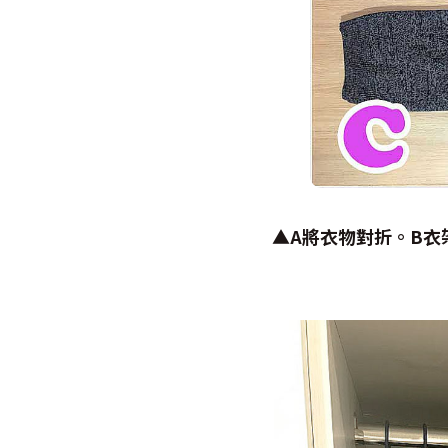
▲
A
將衣物對折。B
衣