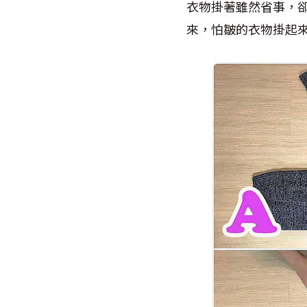
衣物掛著雖然省事，
來，怕皺的衣物掛起