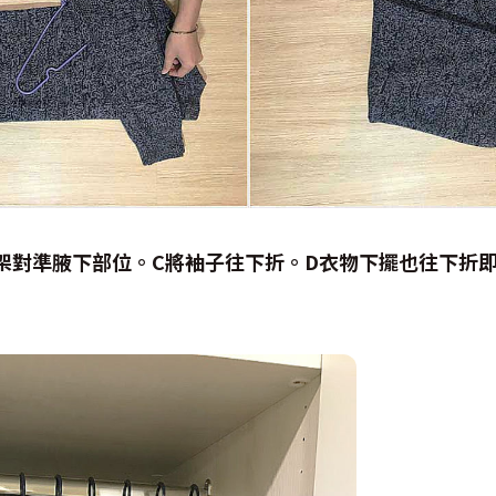
架對準腋下部位。C
將袖子往下折。D
衣物下擺也往下折