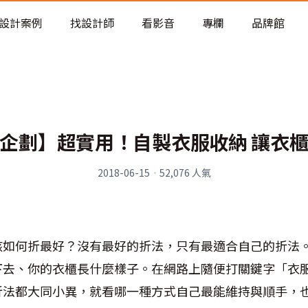
老屋預算分配與高 CP 值煥新術
設計案例
找設計師
看影音
專欄
品牌館
企劃】超實用！自製衣服收納 讓衣
2018-06-15
·
52,076
人氣
該如何折最好？沒有最好的折法，只有最適合自己的折法
下去、你的衣櫃長什麼樣子。在網路上隨便打關鍵字「衣
折法都大同小異，就看哪一種方式自己最能維持與順手，