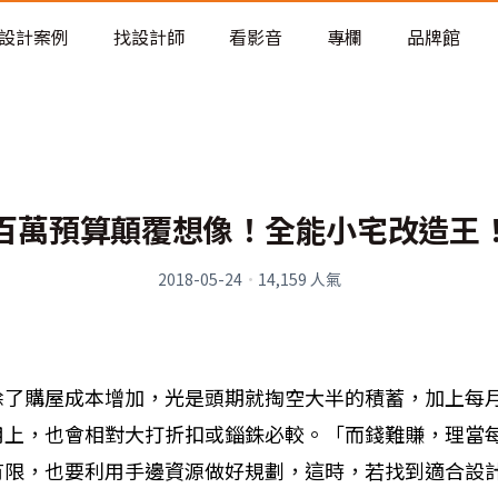
老屋預算分配與高 CP 值煥新術
設計案例
找設計師
看影音
專欄
品牌館
百萬預算顛覆想像！全能小宅改造王
2018-05-24
·
14,159
人氣
除了購屋成本增加，光是頭期就掏空大半的積蓄，加上每
用上，也會相對大打折扣或錙銖必較。「而錢難賺，理當
有限，也要利用手邊資源做好規劃，這時，若找到適合設