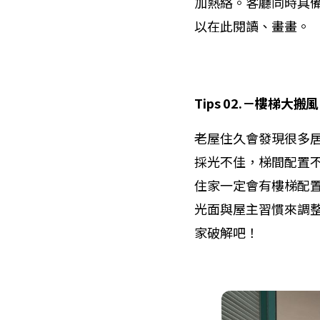
加熱絡。客廳同時具
以在此閱讀、畫畫。
Tips 02.
－
樓梯大搬
老屋住久會發現很多
採光不佳，梯間配置
住家一定會有樓梯配
光面與屋主習慣來調
家破解吧！