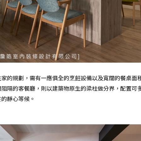
住家的規劃，需有一應俱全的烹飪設備以及寬闊的餐桌面
間阻隔的客餐廳，則以建築物原生的梁柱做分界，配置可
在的靜心等候。