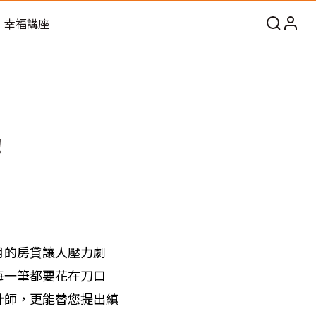
幸福講座
！
月的房貸讓人壓力劇
每一筆都要花在刀口
計師，更能替您提出縝