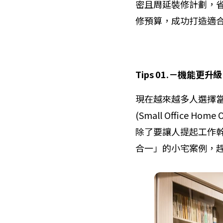
密且周延裝修計劃，
修預算，成功打造適
Tips 01.
－
機能更升
現在越來越多人選擇當
(Small Offic
除了要讓人提起工作
合一」的小宅案例，