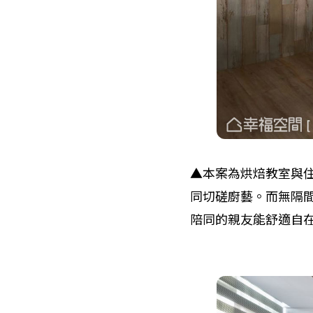
▲本案為烘焙教室與
同切磋廚藝。而無隔
陪同的親友能舒適自