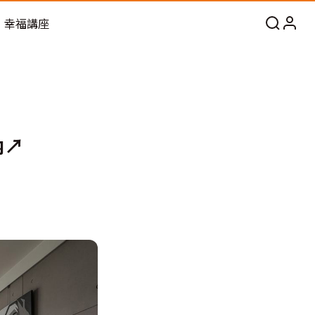
幸福講座
納↗