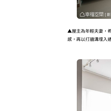
▲屋主為年輕夫妻，
感，再以打牆溝埋入