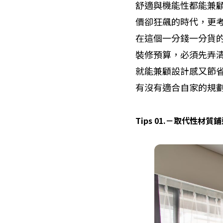
舒適與機能性都能兼
價卻狂飆的時代，更
在這個一分錢一分貨
裝修預算，必須先弄
就能兼顧設計感又節
有沒有適合自家的規
Tips 01.
－
取代性材質鋪