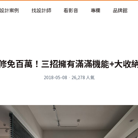
老屋預算分配與高 CP 值煥新術
設計案例
找設計師
看影音
專欄
品牌館
修免百萬！三招擁有滿滿機能+大收
2018-05-08
·
26,278
人氣