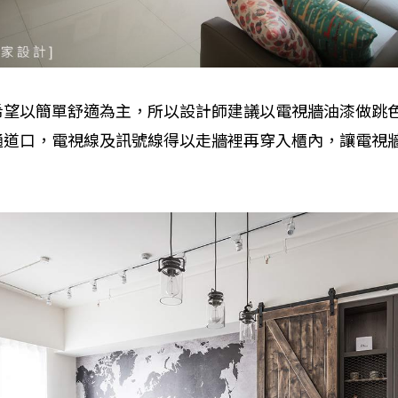
希望以簡單舒適為主，所以設計師建議以電視牆油漆做跳
通道口，電視線及訊號線得以走牆裡再穿入櫃內，讓電視