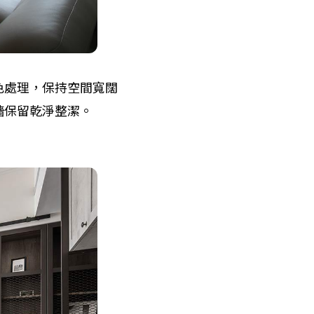
色處理，保持空間寬闊
牆保留乾淨整潔。