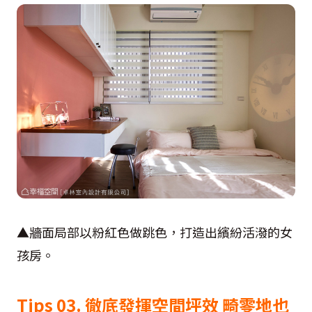
▲牆面局部以粉紅色做跳色，打造出繽紛活潑的女
孩房。
Tips 03. 徹底發揮空間坪效 畸零地也