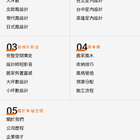
大坪數
台北室內設計
北歐風設計
台中室內設計
現代風設計
高雄室內設計
日式風設計
03
04
看精彩影音
讀專欄
完整空間實走
居家風水
設計師短影音
收納技巧
居家佈置靈感
風格營造
大坪數設計
預算分配
小坪數設計
施工流程
05
關於幸福空間
關於我們
公司歷程
企業徵才