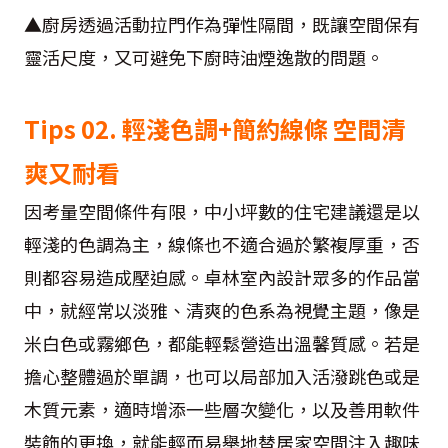
▲廚房透過活動拉門作為彈性隔間，既讓空間保有
靈活尺度，又可避免下廚時油煙逸散的問題。
Tips 02. 輕淺色調+簡約線條 空間清
爽又耐看
因考量空間條件有限，中小坪數的住宅建議還是以
輕淺的色調為主，線條也不適合過於繁複厚重，否
則都容易造成壓迫感。卓林室內設計眾多的作品當
中，就經常以淡雅、清爽的色系為視覺主題，像是
米白色或霧鄉色，都能輕鬆營造出溫馨質感。若是
擔心整體過於單調，也可以局部加入活潑跳色或是
木質元素，適時增添一些層次變化，以及善用軟件
裝飾的更換，就能輕而易舉地替居家空間注入趣味