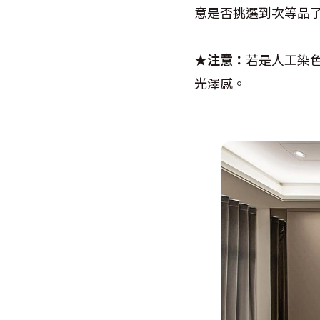
意是否挑選到次等品
★注意：
若是人工染
光澤感。