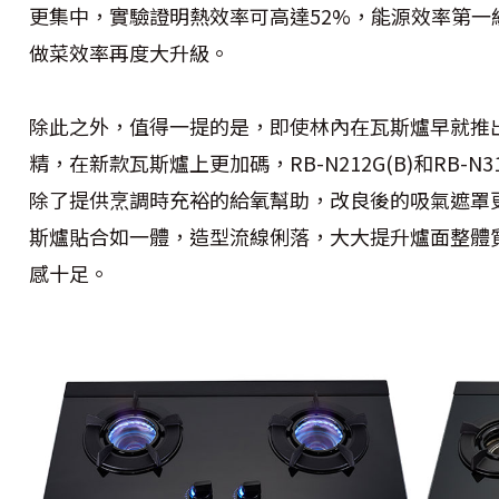
更集中，實驗證明熱效率可高達52%，能源效率第
做菜效率再度大升級。
除此之外，值得一提的是，即使林內在瓦斯爐早就推
精，在新款瓦斯爐上更加碼，RB-N212G(B)和RB-N
除了提供烹調時充裕的給氧幫助，改良後的吸氣遮罩
斯爐貼合如一體，造型流線俐落，大大提升爐面整體
感十足。