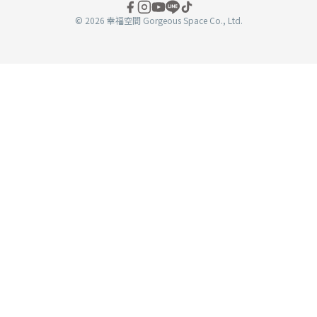
© 2026 幸福空間 Gorgeous Space Co., Ltd.
分
享
至
book
WeChat
複製連結