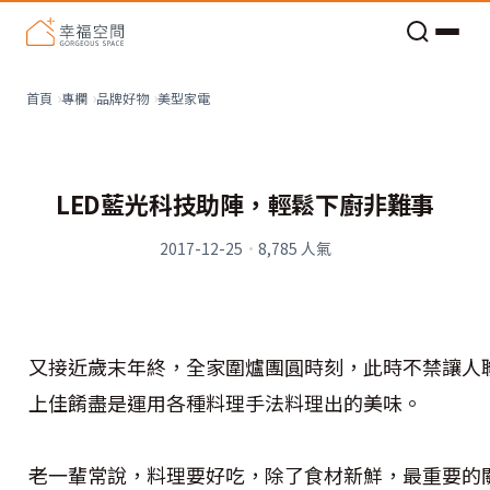
老屋預算分配與高 CP 值煥新術
美型家電
首頁
專欄
品牌好物
LED藍光科技助陣，輕鬆下廚非難事
2017-12-25
·
8,785
人氣
又接近歲末年終，全家圍爐團圓時刻，此時不禁讓人
上佳餚盡是運用各種料理手法料理出的美味。
老一輩常說，料理要好吃，除了食材新鮮，最重要的