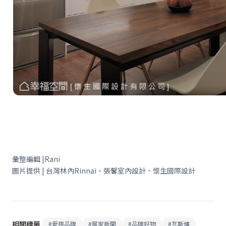
彙整編輯 |Rani
圖片提供 | 台灣林內Rinnai、張馨室內設計、懷生國際設計
相關標籤
#
愛用品牌
#
居家新聞
#
品牌好物
#
瓦斯爐