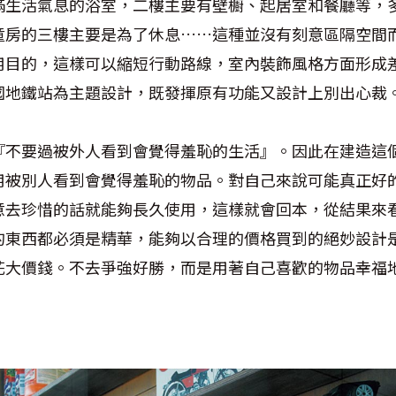
滿生活氣息的浴室，二樓主要有壁櫥、起居室和餐廳等，
童房的三樓主要是為了休息……這種並沒有刻意區隔空間
用目的，這樣可以縮短行動路線，室內裝飾風格方面形成
國地鐵站為主題設計，既發揮原有功能又設計上別出心裁
『不要過被外人看到會覺得羞恥的生活』。因此在建造這
用被別人看到會覺得羞恥的物品。對自己來說可能真正好
意去珍惜的話就能夠長久使用，這樣就會回本，從結果來
的東西都必須是精華，能夠以合理的價格買到的絕妙設計
花大價錢。不去爭強好勝，而是用著自己喜歡的物品幸福