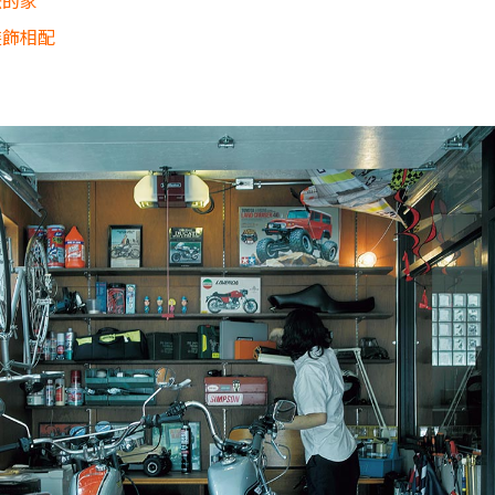
法的家
裝飾相配