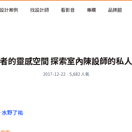
老屋預算分配與高 CP 值煥新術
看不見的居家風險和翻新關鍵
設計案例
找設計師
看影音
專欄
品牌館
老屋預算分配與高 CP 值煥新術
者的靈感空間 探索室內陳設師的私
2017-12-22
·
5,682
人氣
─水野了祐