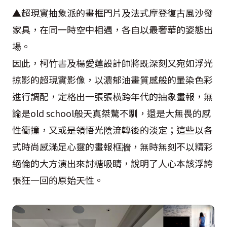
▲超現實抽象派的畫框門片及法式摩登復古風沙發
家具，在同一時空中相遇，各自以最奢華的姿態出
場。
因此，柯竹書及楊愛蓮設計師將既深刻又宛如浮光
掠影的超現實影像，以濃郁油畫質感般的暈染色彩
進行調配，定格出一張張橫跨年代的抽象畫報，無
論是old school般天真桀驁不馴，還是大無畏的感
性衝撞，又或是領悟光陰流轉後的淡定；這些以各
式時尚感滿足心靈的畫報框牆，無時無刻不以精彩
絕倫的大方演出來討糖吸睛，說明了人心本該浮誇
張狂一回的原始天性。