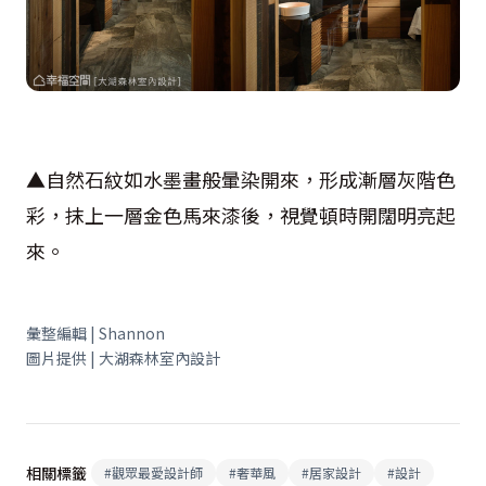
▲自然石紋如水墨畫般暈染開來，形成漸層灰階色
彩，抹上一層金色馬來漆後，視覺頓時開闊明亮起
來。
彙整編輯 | Shannon
圖片提供 | 大湖森林室內設計
相關標籤
#
觀眾最愛設計師
#
奢華風
#
居家設計
#
設計