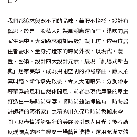
口。
我們都追求與眾不同的品味，華服不撞衫，設計有
藝思，於是一股私人訂製風潮應運而生，還吹向居
家生活中。大湖森林猶如高級訂製工坊，依每位居
住者需求、量身打造家的時尚外衣，以現代‧裝
置‧藝術‧設計四大設計元素，展現「劇場式新古
典」居家美學，成為揭開空間的神祕序曲，讓人拍
案叫絕。新作承先啟後，令人大開眼界，分別帶來
奢華浮誇風和自然休閒風，前者為現代摩登的屋主
打造出一場時尚盛宴，將時尚雜誌裡擁有「時裝設
計師裡的藝術家」之稱的川久保玲時尚秀搬來空
間，以盡情浮誇張狂的美麗吸引眾人目光；後者讓
反璞歸真的屋主經歷一場藝術洗禮，運用充滿立體