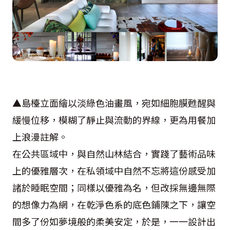
▲島檯立面繪以淡綠色油畫風，宛如細胞膜甦醒與
緩慢位移，模糊了靜止與流動的界線，更為用餐加
上浪漫註解。
在公共區域中，與自然山林結合，實踐了藝術品味
上的優雅層次，在私領域中自然不忘將這份感受加
諸於睡眠空間；同樣以優雅為名，但改採無邊無際
的想像力為網，在乾淨色系的底色鋪陳之下，讓空
間多了份如夢境般的柔美安定，於是，一一設計出