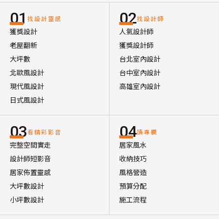
01
02
找設計靈感
找設計師
獲獎設計
人氣設計師
老屋翻新
獲獎設計師
大坪數
台北室內設計
北歐風設計
台中室內設計
現代風設計
高雄室內設計
日式風設計
03
04
看精彩影音
讀專欄
完整空間實走
居家風水
設計師短影音
收納技巧
居家佈置靈感
風格營造
大坪數設計
預算分配
小坪數設計
施工流程