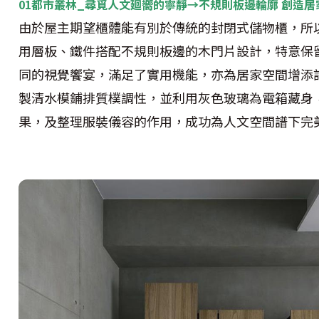
01都市叢林_尋覓人文廻嚮的寧靜→不規則板邊輪廓 創造居
由於屋主期望櫃體能有別於傳統的封閉式儲物櫃，所
用層板、鐵件搭配不規則板邊的木門片設計，特意保
同的視覺饗宴，滿足了實用機能，亦為居家空間增添
製清水模鋪排質樸調性，並利用灰色玻璃為電箱藏身
果，及整理服裝儀容的作用，成功為人文空間譜下完