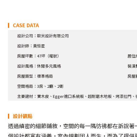
▎CASE DATA
設計公司：歐米設計有限公司
設計師
：黃恒星
房屋坪數：47坪（權狀）
居住
設計風格：休閒多元風格
裝潢
房屋類型：標準格局
房屋
空間格局：3房、2廳、2衛
主要建材：實木皮、Egger進口系統板、超耐磨木地板、烤漆拉門
▎設計觀點
透過縝密的細節鋪敘，空間的每一隅彷彿都在訴說著
個設計都富有涵義，室內規劃因人而生，而為了提供