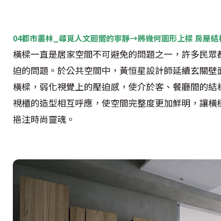
04都市叢林_尋覓人文廻嚮的寧靜→將幾何圖形上樑 房屋
橫樑一直是居家空間不可避免的問題之一，許多民眾
迫的問題。於公共空間中，黃恒星設計師延續玄關壁
橫樑，弱化視覺上的壓迫感，使介於客、餐廳間的結
視櫃的造型相互呼應，使空間完整度更加鮮明，讓橫
挹注時尚靈魂。