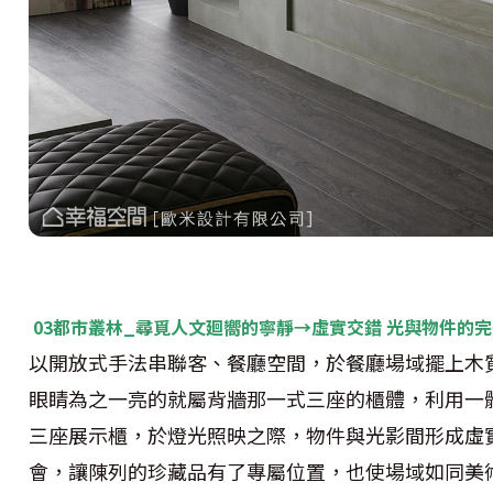
03都市叢林_尋覓人文廻嚮的寧靜→虛實交錯 光與物件的
以開放式手法串聯客、餐廳空間，於餐廳場域擺上木
眼睛為之一亮的就屬背牆那一式三座的櫃體，利用一
三座展示櫃，於燈光照映之際，物件與光影間形成虛
會，讓陳列的珍藏品有了專屬位置，也使場域如同美