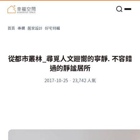
老屋預算分配與高 CP 值煥新術
看不見的居家風險和翻新關鍵
老屋預算分配與高 CP 值煥新術
好宅特輯
首頁
專欄
居家設計
從都市叢林_尋覓人文廻嚮的寧靜. 不容錯
過的靜謐居所
2017-10-25
·
23,742
人氣