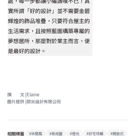
處，每一步都讓小編讚嘆不已！其
實所謂「好的設計」並不需要金碧
輝煌的飾品堆疊，只要符合屋主的
生活需求，且按照藍圖構築專屬的
夢想居所，那麼對於業主而言，便
是最好的設計。
撰 文 |Elaine
圖片提供 |歐米設計有限公司
相關標籤
#
休閒風
#
新成屋
#
燈光
#
好宅特輯
#
開放式