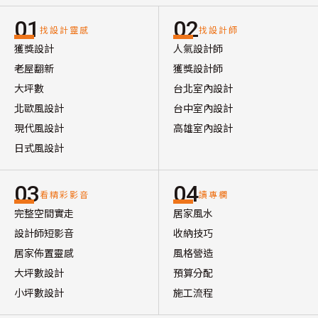
01
02
找設計靈感
找設計師
獲獎設計
人氣設計師
老屋翻新
獲獎設計師
大坪數
台北室內設計
北歐風設計
台中室內設計
現代風設計
高雄室內設計
日式風設計
03
04
看精彩影音
讀專欄
完整空間實走
居家風水
設計師短影音
收納技巧
居家佈置靈感
風格營造
大坪數設計
預算分配
小坪數設計
施工流程