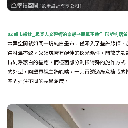
02 都市叢林_尋覓人文廻嚮的寧靜→簡單不造作 形塑俐落
本案空間就如同一塊純白畫布，僅添入了些許線條、
得淋漓盡致。公領域擁有絕佳的採光條件，開放式設
持純淨潔白的基底，而檯面部分則採特殊的施作方式
的外型，圍塑電視主牆範疇，一旁再透過綠意植栽的
空間挹注不同的視覺溫度。