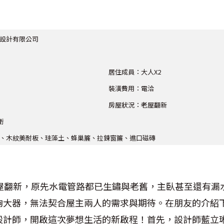
設計有限公司
居住成員：
大人
X2
裝潢費用：電洽
房屋狀況：
老屋翻新
衛
、木紋美耐板、珪藻土、蜂巢簾、拉鍊窗簾、進口磁磚
老屋翻新，原先水電管路都已生鏽與老舊，主臥甚至還有漏
夠大器，無法契合屋主兩人的需求與期待。在朋友的介紹
設計師，開啟這次夢想生活的新啟程！首先，設計師藍立