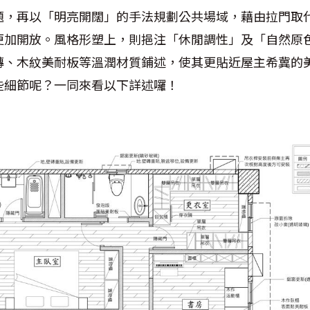
題，再以「明亮開闊」的手法規劃公共場域，藉由拉門取
更加開放。風格形塑上，則挹注「休閒調性」及「自然原
磚、木紋美耐板等溫潤材質鋪述，使其更貼近屋主希冀的
些細節呢？一同來看以下詳述囉！