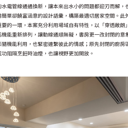
的水電管線通通換新，讓本來出水小的問題都迎刃而解，
用簡單卻饒富涵意的設計語彙，構築最適切居家空間。此
重要的一環，本案充分利用場域自有特性，以「穿透敞朗
活機能重新排列，讓動線通順無礙，書房更一改封閉的意
形隨機能利用，也緊密連繫彼此的情感；原先封閉的廚房
成功阻隔烹飪時油煙，也讓視野更加開放。