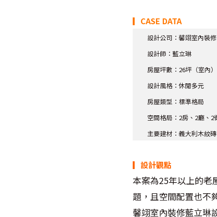
▎CASE DATA
設計公司：
馨翊室內裝修
設計師：
藍立琳
房屋坪數：
26
坪（室內）
設計風格：
休閒多元
房屋類型：
標準格局
空間格局：2
房、
2
廳、2
主要建材：
義大利木紋磚
▎
設計觀點
本案為25年以上的
題，且空間配置也不
馨翊室內裝修藍立琳