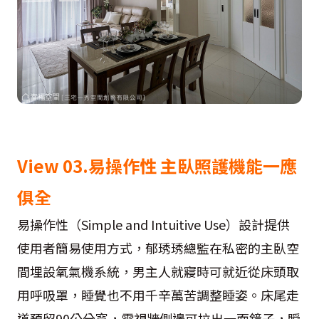
View 03.易操作性 主臥照護機能一應
俱全
易操作性（Simple and Intuitive Use）設計提供
使用者簡易使用方式，郁琇琇總監在私密的主臥空
間埋設氧氣機系統，男主人就寢時可就近從床頭取
用呼吸罩，睡覺也不用千辛萬苦調整睡姿。床尾走
道預留90公分寬，電視牆側邊可拉出一面鏡子，瞬