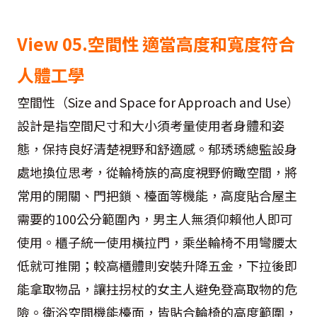
View 05.空間性 適當高度和寬度符合
人體工學
空間性（Size and Space for Approach and Use）
設計是指空間尺寸和大小須考量使用者身體和姿
態，保持良好清楚視野和舒適感。郁琇琇總監設身
處地換位思考，從輪椅族的高度視野俯瞰空間，將
常用的開關、門把鎖、檯面等機能，高度貼合屋主
需要的100公分範圍內，男主人無須仰賴他人即可
使用。櫃子統一使用橫拉門，乘坐輪椅不用彎腰太
低就可推開；較高櫃體則安裝升降五金，下拉後即
能拿取物品，讓拄拐杖的女主人避免登高取物的危
險。衛浴空間機能檯面，皆貼合輪椅的高度範圍，