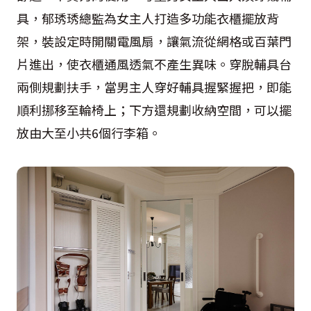
具，郁琇琇總監為女主人打造多功能衣櫃擺放背
架，裝設定時開關電風扇，讓氣流從網格或百葉門
片進出，使衣櫃通風透氣不產生異味。穿脫輔具台
兩側規劃扶手，當男主人穿好輔具握緊握把，即能
順利挪移至輪椅上；下方還規劃收納空間，可以擺
放由大至小共6個行李箱。