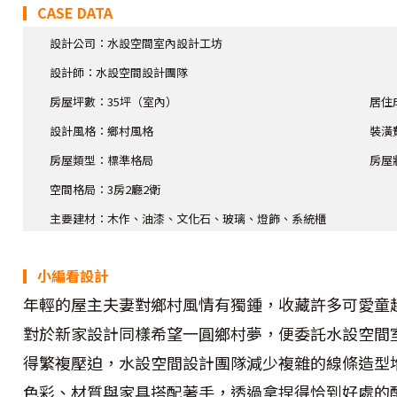
▎CASE DATA
設計公司：水設空間室內設計工坊
設計師
：水設空間設計團隊
房屋坪數：35坪（室內）
居住
設計風格：鄉村風格
裝潢
房屋類型：標準格局
房屋
空間格局：3房2廳2衛
主要建材：木作、油漆、文化石、玻璃、燈飾、系統櫃
▎小編看設計
年輕的屋主夫妻對鄉村風情有獨鍾，收藏許多可愛童
對於新家設計同樣希望一圓鄉村夢，便委託水設空間
得繁複壓迫，水設空間設計團隊減少複雜的線條造型
色彩、材質與家具搭配著手，透過拿捏得恰到好處的