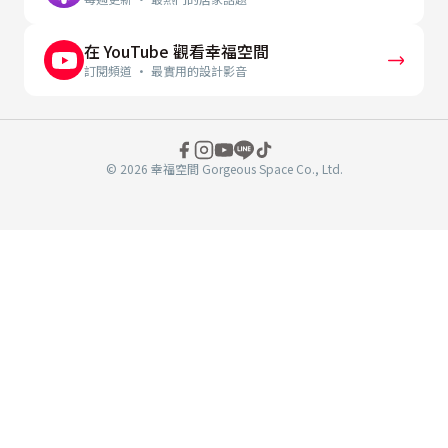
在 YouTube 觀看幸福空間
訂閱頻道 · 最實用的設計影音
© 2026 幸福空間 Gorgeous Space Co., Ltd.
分
享
至
book
WeChat
複製連結