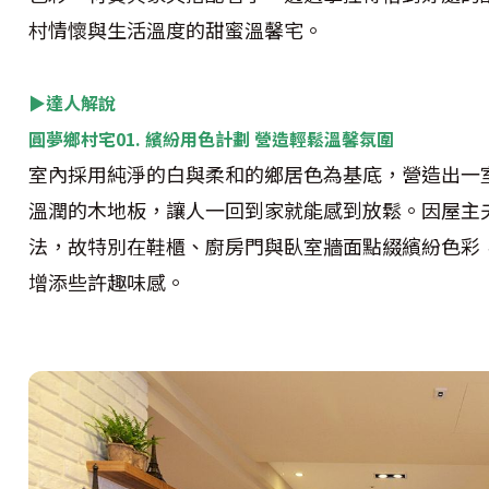
村情懷與生活溫度的甜蜜溫馨宅。
▶達人解說
圓夢鄉村宅01. 繽紛用色計劃 營造輕鬆溫馨氛圍
室內採用純淨的白與柔和的鄉居色為基底，營造出一
溫潤的木地板，讓人一回到家就能感到放鬆。因屋主
法，故特別在鞋櫃、廚房門與臥室牆面點綴繽紛色彩
增添些許趣味感。