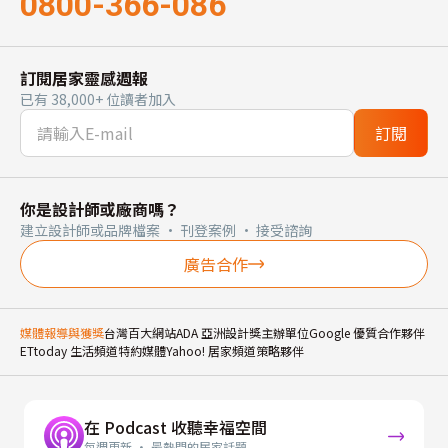
0800-366-086
訂閱居家靈感週報
已有 38,000+ 位讀者加入
訂閱
你是設計師或廠商嗎？
建立設計師或品牌檔案 · 刊登案例 · 接受諮詢
廣告合作
媒體報導與獲獎
台灣百大網站
ADA 亞洲設計獎主辦單位
Google 優質合作夥伴
ETtoday 生活頻道特約媒體
Yahoo! 居家頻道策略夥伴
在 Podcast 收聽幸福空間
每週更新 · 最熱門的居家話題