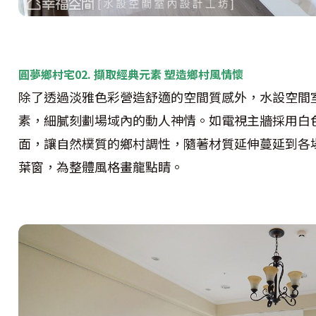
圓夢鄉村宅02. 擷取經典元素 塑造鄉村風情懷
除了透過淡雅色彩營造舒適的空間質感外，水設空間
素，細膩刻劃場域內的動人神情。如電視主牆採用白
面，讓自然樸質的鄉村調性，隨著材質延伸蔓延到各
葉窗，為整體風格畫龍點睛。