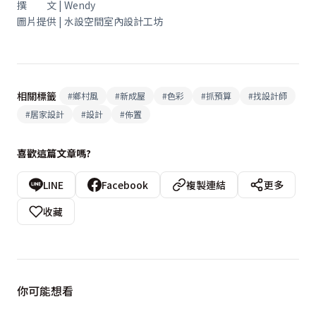
撰 文 | Wendy
圖片提供 | 水設空間室內設計工坊
相關標籤
#
鄉村風
#
新成屋
#
色彩
#
抓預算
#
找設計師
#
居家設計
#
設計
#
佈置
喜歡這篇文章嗎?
LINE
Facebook
複製連結
更多
收藏
你可能想看