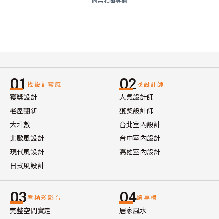
尚無相關專欄
01
02
找設計靈感
找設計師
獲獎設計
人氣設計師
老屋翻新
獲獎設計師
大坪數
台北室內設計
北歐風設計
台中室內設計
現代風設計
高雄室內設計
日式風設計
03
04
看精彩影音
讀專欄
完整空間實走
居家風水