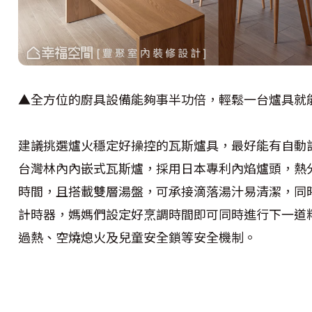
▲全方位的廚具設備能夠事半功倍，輕鬆一台爐具就
建議挑選爐火穩定好操控的瓦斯爐具，最好能有自動
台灣林內內嵌式瓦斯爐，採用日本專利內焰爐頭，熱
時間，且搭載雙層湯盤，可承接滴落湯汁易清潔，同時配
計時器，媽媽們設定好烹調時間即可同時進行下一道
過熱、空燒熄火及兒童安全鎖等安全機制。