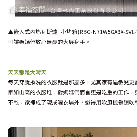
▲嵌入式內焰瓦斯爐+小烤箱(RBG-N71W5GA3X-S
可讓媽媽們放心無憂的大展身手。
天天都是大晴天
每天穿脫換洗的衣服就是那麼多，尤其家有過敏兒更
家如山高的衣服堆，對媽媽們而言更是吃重的工作，
不乾，家裡成了現成曬衣場外，還得用吹風機龜速吹