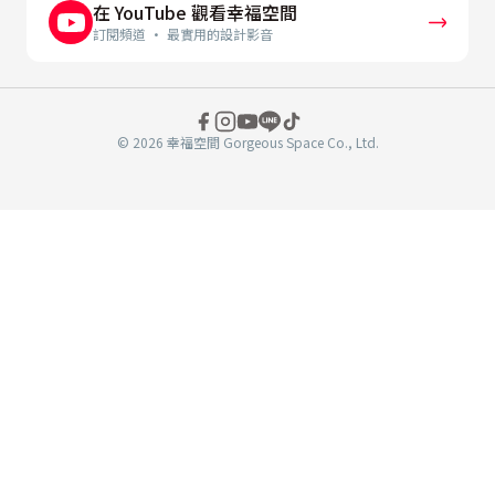
在 YouTube 觀看幸福空間
訂閱頻道 · 最實用的設計影音
© 2026 幸福空間 Gorgeous Space Co., Ltd.
分
享
至
book
WeChat
複製連結