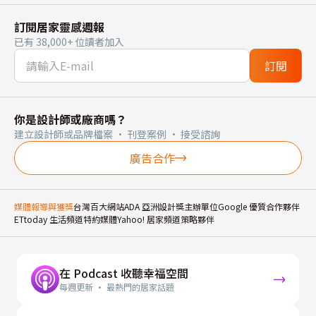
訂閱居家靈感週報
已有 38,000+ 位讀者加入
訂閱
你是設計師或廠商嗎？
建立設計師或品牌檔案 · 刊登案例 · 接受諮詢
廣告合作
媒體報導與獲獎
台灣百大網站
ADA 亞洲設計獎主辦單位
Google 優質合作夥伴
ETtoday 生活頻道特約媒體
Yahoo! 居家頻道策略夥伴
在 Podcast 收聽幸福空間
每週更新 · 最熱門的居家話題