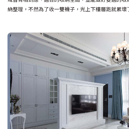
納整理，不然為了收一雙襪子，光上下樓層跑就累壞