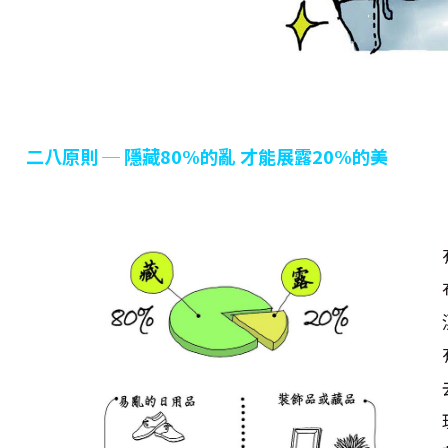
二八原則
─
隱藏80%
的亂
才能展露20%
的美