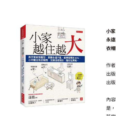
小家
永遠
衣帽
作者
出版
出版日
內容
是，