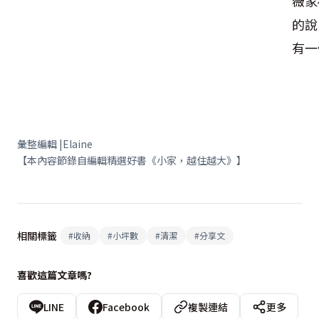
薇家
的說
有一
彙整編輯 |Elaine
【本內容節錄自編輯精選好書《小家，越住越大》】
相關標籤
#
收納
#
小坪數
#
清潔
#
分享文
喜歡這篇文章嗎?
LINE
Facebook
複製連結
更多