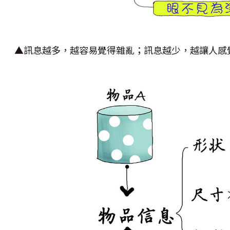
▲訊息越多，越容易覺得雜亂；訊息越少，越讓人感