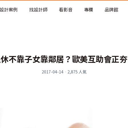
老屋預算分配與高 CP 值煥新術
設計案例
找設計師
看影音
專欄
品牌館
退休不靠子女靠鄰居？歐美互助會正夯
2017-04-14
·
2,875
人氣