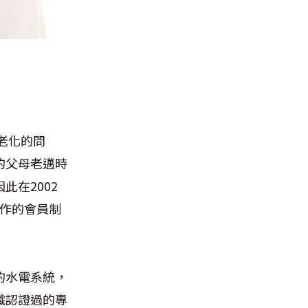
口老化的問
的父母老邁時
在2002
和運作的會員制
的水電系統，
織認證過的專