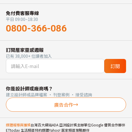
免付費客服專線
平日 09:00~18:30
0800-366-086
訂閱居家靈感週報
已有 38,000+ 位讀者加入
訂閱
你是設計師或廠商嗎？
建立設計師或品牌檔案 · 刊登案例 · 接受諮詢
廣告合作
媒體報導與獲獎
台灣百大網站
ADA 亞洲設計獎主辦單位
Google 優質合作夥伴
ETtoday 生活頻道特約媒體
Yahoo! 居家頻道策略夥伴