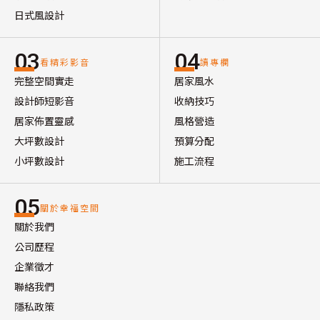
日式風設計
03
04
看精彩影音
讀專欄
完整空間實走
居家風水
設計師短影音
收納技巧
居家佈置靈感
風格營造
大坪數設計
預算分配
小坪數設計
施工流程
05
關於幸福空間
關於我們
公司歷程
企業徵才
聯絡我們
隱私政策