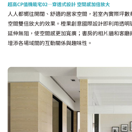
超高CP值機能宅02─穿透式設計 空間感加倍放大
人人都嚮往開闊、舒適的居家空間，若室內實際坪數
空間雙倍放大的效果。橙果創意國際設計即利用透明
延伸無阻，使空間感更加寬廣；書房的相片牆和客廳
增添各場域間的互動關係與趣味性。