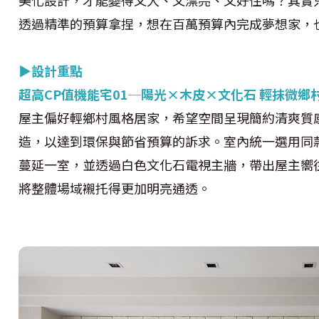
透過精準的預算拿捏，想在百萬預算內完成夢想家，
▶設計重點
超高CP值機能宅01─陽光×木皮×文化石 輕抹微鄉
屋主偏好輕鄉村風格居家，希望空間呈現簡約清爽質
造，以達到環保與節省預算的訴求。室內統一選用同
蔓延一室，並透過白色文化石電視主牆，帶出屋主嚮
將整體場域襯托得更加明亮通透。