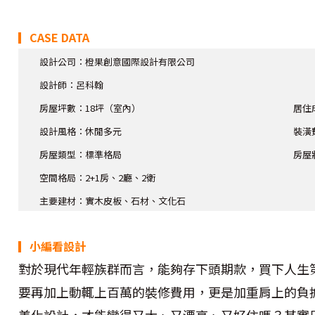
▎CASE DATA
設計公司：橙果創意國際設計有限公司
設計師
：呂科翰
房屋坪數：18坪（室內）
居住
設計風格：休閒多元
裝潢
房屋類型：標準格局
房屋
空間格局：2+1房、2廳、2衛
主要建材：實木皮板、石材、文化石
▎小編看設計
對於現代年輕族群而言，能夠存下頭期款，買下人生
要再加上動輒上百萬的裝修費用，更是加重肩上的負
美化設計，才能變得又大、又漂亮、又好住嗎？其實