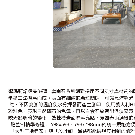
聖瑪莉諾精品磁磚 - 雲崗石系列創新採用不同尺寸與材質
半拋工法拋磨而成。表面有細微的顆粒間隙，可讓氣流經過
氣，不因為腳的溫度使水分揮發而產生腳印。使用義大利H
彩釉色，表現自然礦石的色澤，再以白雲石紋帶出浪漫寫意
映光影明暗的變化，為拙樸岩面增添亮點，宛如春雨過後的
腦控制精準修邊， 598x598、798x798mm的統一
「大型工地建案」與「設計師」通路都能展現其獨到的優雅