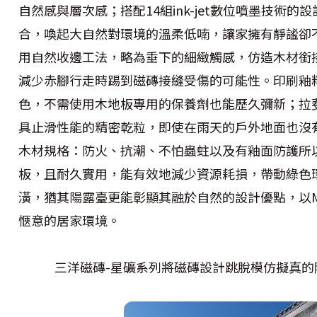
自然感與層次感；搭配14組ink-jet數位噴墨技術
合，喚起大自然對環境的溫柔低喃，讓家擁有靜謐卻
用自然收邊工法，略為垂下的細緻觸感，仿造木材銜
減少赤腳行走時踢到磁磚接縫受傷的可能性。
印刷釉
色，不需使用木地板專用的保養劑也能歷久彌新；拉
具止滑性能的精密乾粒，即使在雨天的戶外地面也沒
木材規格：防火、抗潮、不怕蟲蛀以及有釉面防護所
板，且耐久實用，能有效地減少資源耗損，帶動綠色
潢，猶其陽露臺更能彰顯其融於自然的設計優點，以M
愜意的居家環境。
三洋磁磚-星礦系列將磁磚設計跳脫模仿擬真