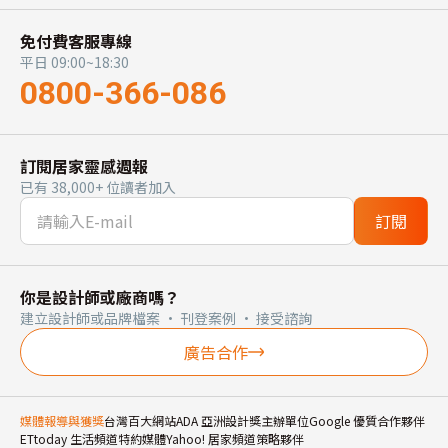
免付費客服專線
平日 09:00~18:30
0800-366-086
訂閱居家靈感週報
已有 38,000+ 位讀者加入
訂閱
你是設計師或廠商嗎？
建立設計師或品牌檔案 · 刊登案例 · 接受諮詢
廣告合作
媒體報導與獲獎
台灣百大網站
ADA 亞洲設計獎主辦單位
Google 優質合作夥伴
ETtoday 生活頻道特約媒體
Yahoo! 居家頻道策略夥伴