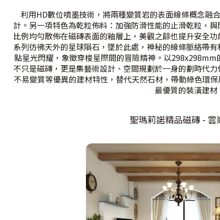
利用HD數位噴墨技術，將兩種變質岩的表面線條概念融合
計。另一項特色為乾粒佈料：加強防滑性能的止滑乾粒，與
比例均勻散佈在磁磚表面的釉層上，美觀之餘也提升安全功
系列彷彿天外的星球隕石，墜於此處，神秘的線條脈絡帶有
點星光閃耀，象徵穿梭星際間的冒險精神。以298x298m
不只是磁磚，更是集藝術設計、空間規劃於一身的劃時代力
不易變質等優異的建材特性，替代天然石材，帶動綠色環保
最優質的裝潢建材
聖瑪莉諾精品磁磚 - 