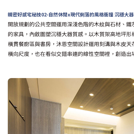
親密好感宅秘技02-自然休閒x現代俐落的風格衝撞 沉穩大
開放規劃的公共空間運用深淺色階的木紋與石材、鐵
的家具，內斂圍塑沉穩大器質感。以木質架高地坪形
橫貫餐廚區與書房，沐恩空間設計運用刻溝與木皮天
橫向尺度，也在看似交錯串連的線性空間裡，創造出