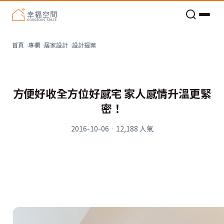
老屋預算分配與高 CP 值煥新術
看不見的居家風險和翻新關鍵
老屋預算分配與高 CP 值煥新術
設計提案
首頁
專欄
居家設計
方便好收全方位好感宅 家人感情升溫更緊
密！
2016-10-06
·
12,188
人氣