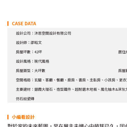
▎CASE DATA
設計公司：
沐恩空間設計有限公司
設計師
：邵昭文
房屋坪數：42坪
居住
設計風格：現代風格
房屋類型：大坪數
房屋
空間格局：玄關、客廳、餐廳、廚房、書房、主臥房、小孩房、更衣室
主要建材：銀霞大理石、造型鐵件、超耐磨木地板、風化柚木&深灰
仿石紋瓷磚
▎小編看設計
對於家的未來藍圖，早在屋主夫婦心中萌芽已久，因