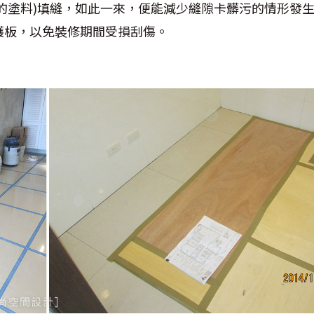
樹脂的塗料)填縫，如此一來，便能減少縫隙卡髒污的情形發
護板，以免裝修期間受損刮傷。