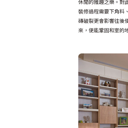
休閒的雅趣之樂。對
裝修過程需要下角料
磚破裂更會影響往後
來，便能鞏固和室的