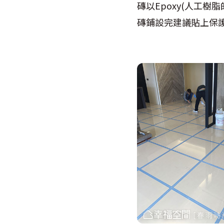
磚以Epoxy(人工
磚鋪設完建議貼上保