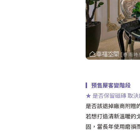
▎
預售屋客變階段
★ 是否保留磁磚 取
是否該退掉廠商附贈
若想打造清新溫暖的
固，當長年使用磨損