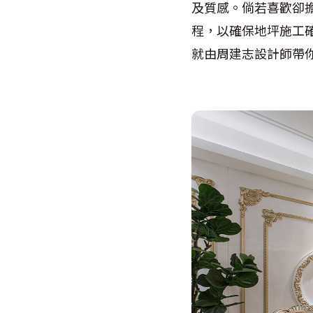
及質感。倘若喜歡卻
程，以確保地坪施工
就由周建志設計師帶