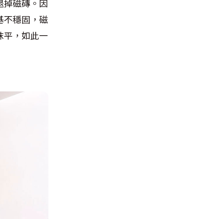
退掉磁磚。因
基不穩固，磁
抹平，如此一