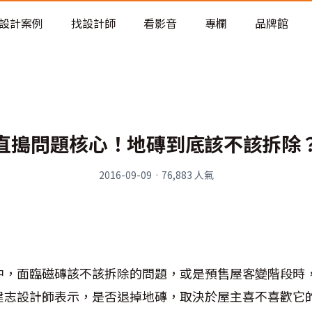
老屋預算分配與高 CP 值煥新術
設計案例
找設計師
看影音
專欄
品牌館
直搗問題核心！地磚到底該不該拆除
2016-09-09
·
76,883
人氣
中，面臨磁磚該不該拆除的問題，或是預售屋客變階段時
建志設計師表示，是否退掉地磚，取決於屋主喜不喜歡它