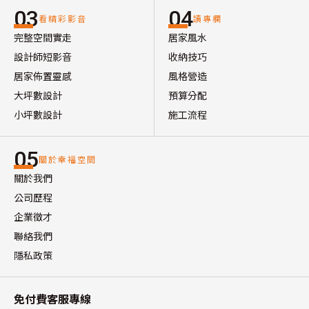
03
04
看精彩影音
讀專欄
完整空間實走
居家風水
設計師短影音
收納技巧
居家佈置靈感
風格營造
大坪數設計
預算分配
小坪數設計
施工流程
05
關於幸福空間
關於我們
公司歷程
企業徵才
聯絡我們
隱私政策
免付費客服專線