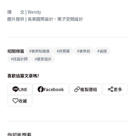
撰 文 | Wendy
圖片提供 | 長景國際設計、寓子空間設計
相關標籤
#
裝修知識庫
#
抓預算
#
裝修前
#
省錢
#
找設計師
#
居家設計
喜歡這篇文章嗎?
LINE
Facebook
複製連結
更多
收藏
你可能想看