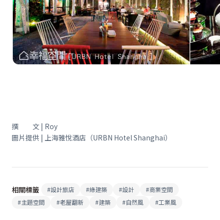
撰 文 | Roy
圖片提供 | 上海雅悅酒店（URBN Hotel Shanghai）
相關標籤
#
設計旅店
#
綠建築
#
設計
#
商業空間
#
主題空間
#
老屋翻新
#
建築
#
自然風
#
工業風