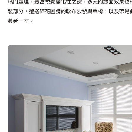
璃門處理，豐富視覺變化性之餘，多元的線面效果也
裝部分，選搭碎花圖騰的軟布沙發與單椅，以及帶彎
蔓延一室。