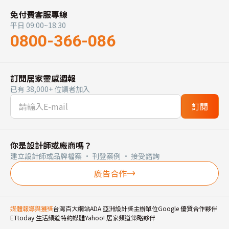
免付費客服專線
平日 09:00~18:30
0800-366-086
訂閱居家靈感週報
已有 38,000+ 位讀者加入
訂閱
你是設計師或廠商嗎？
建立設計師或品牌檔案 · 刊登案例 · 接受諮詢
廣告合作
媒體報導與獲獎
台灣百大網站
ADA 亞洲設計獎主辦單位
Google 優質合作夥伴
ETtoday 生活頻道特約媒體
Yahoo! 居家頻道策略夥伴