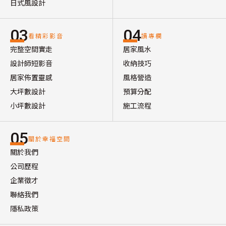
日式風設計
03
04
看精彩影音
讀專欄
完整空間實走
居家風水
設計師短影音
收納技巧
居家佈置靈感
風格營造
大坪數設計
預算分配
小坪數設計
施工流程
05
關於幸福空間
關於我們
公司歷程
企業徵才
聯絡我們
隱私政策