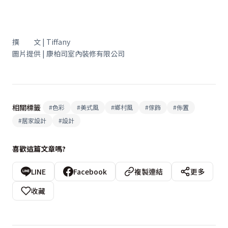
撰 文 | Tiffany
圖片提供 | 康柏司室內裝修有限公司
相關標籤
#
色彩
#
美式風
#
鄉村風
#
傢飾
#
佈置
#
居家設計
#
設計
喜歡這篇文章嗎?
LINE
Facebook
複製連結
更多
收藏