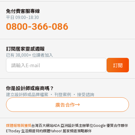
免付費客服專線
平日 09:00~18:30
0800-366-086
訂閱居家靈感週報
已有 38,000+ 位讀者加入
訂閱
你是設計師或廠商嗎？
建立設計師或品牌檔案 · 刊登案例 · 接受諮詢
廣告合作
媒體報導與獲獎
台灣百大網站
ADA 亞洲設計獎主辦單位
Google 優質合作夥伴
ETtoday 生活頻道特約媒體
Yahoo! 居家頻道策略夥伴