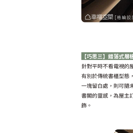
【巧思三】錯落式層
針對平時不看電視的
有別於傳統書櫃型態
一塊留白處，則可隨
書閣的靈感，為屋主
飾。