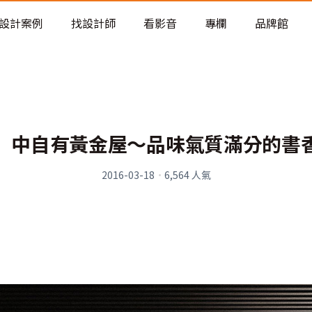
老屋預算分配與高 CP 值煥新術
設計案例
找設計師
看影音
專欄
品牌館
」中自有黃金屋～品味氣質滿分的書
2016-03-18
·
6,564
人氣